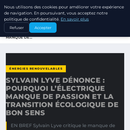
Nous utilisons des cookies pour améliorer votre expérience
EXXON CLIMATE FOOTPRINT
de navigation. En poursuivant, vous acceptez notre
politique de confidentialité.
En savoir plus
ACCUEIL
ÉNERGIES RENOUVELABLES
Refuser
Accepter
SYLVAIN LYVE DÉNONCE : POURQUOI L’ÉLECTRIQUE
MANQUE DE…
ÉNERGIES RENOUVELABLES
SYLVAIN LYVE DÉNONCE :
POURQUOI L’ÉLECTRIQUE
MANQUE DE PASSION ET LA
TRANSITION ÉCOLOGIQUE DE
BON SENS
EN BREF Sylvain Lyve critique le manque de