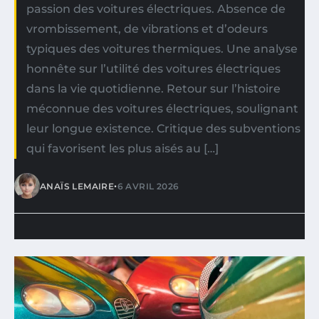
passion des voitures électriques. Absence de
vrombissement, de vibrations et d’odeurs
typiques des voitures thermiques. Une analyse
honnête sur l’utilité des voitures électriques
dans la vie quotidienne. Retour sur l’histoire
méconnue des voitures électriques, soulignant
leur longue existence. Critique des subventions
qui favorisent les plus aisés au […]
•
ANAÏS LEMAIRE
6 AVRIL 2026