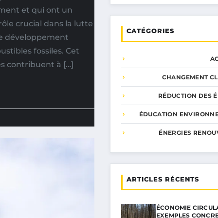
ment et qui ont un
le crucial dans la lutte
CATÉGORIES
 le développement
tibles fossiles. Cet
A
s contribuent à […]
CHANGEMENT CL
RÉDUCTION DES É
ÉDUCATION ENVIRONN
ÉNERGIES RENOU
ARTICLES RÉCENTS
ÉCONOMIE CIRCULA
EXEMPLES CONCR