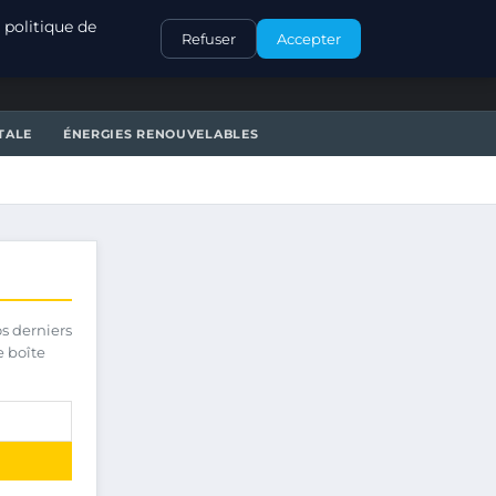
CONTACT
 politique de
Refuser
Accepter
TALE
ÉNERGIES RENOUVELABLES
os derniers
e boîte