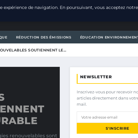
e expérience de navigation. En poursuivant, vous acceptez notre
T
QUE
RÉDUCTION DES ÉMISSIONS
ÉDUCATION ENVIRONNEMEN
OUVELABLES SOUTIENNENT LE…
NEWSLETTER
Inscrivez-vous pour recevoir n
S
articles directement dans votr
mail.
IENNENT
URABLE
S'INSCRIRE
gies renouvelables sont