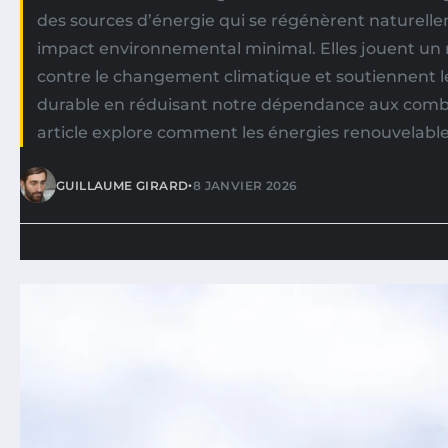
des sources d’énergie qui se régénèrent naturelle
impact environnemental minimal. Elles jouent un rô
contre le changement climatique et soutiennent
durable en réduisant notre dépendance aux combus
article explore comment les énergies renouvelable
•
GUILLAUME GIRARD
8 JANVIER 2026