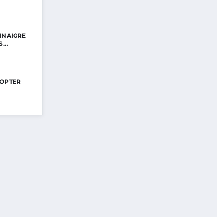
INAIGRE
ES…
DOPTER