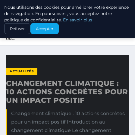
Nous utilisons des cookies pour améliorer votre expérience
EXXON CLIMATE FOOTPRINT
de navigation. En poursuivant, vous acceptez notre
politique de confidentialité.
En savoir plus
ACCUEIL
ACTUALITÉS
Refuser
Accepter
CHANGEMENT CLIMATIQUE : 10 ACTIONS CONCRÈTES POUR
UN…
ACTUALITÉS
CHANGEMENT CLIMATIQUE :
10 ACTIONS CONCRÈTES POUR
UN IMPACT POSITIF
Changement climatique : 10 actions concrètes
pour un impact positif Introduction au
changement climatique Le changement