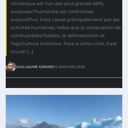
climatique est l’un des plus grands défis
auxquels l’humanité est confrontée
aujourd’hui. Il est causé principalement par les
activités humaines, telles que la combustion de
combustibles fossiles, la déforestation et
l’agriculture intensive. Face à cette crise, il est
crucial […]
•
GUILLAUME GIRARD
8 JANVIER 2026