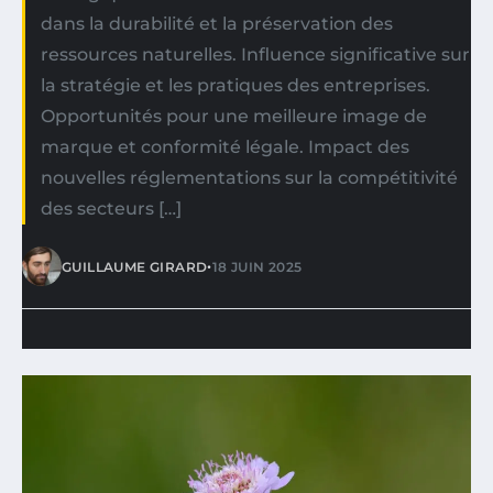
dans la durabilité et la préservation des
ressources naturelles. Influence significative sur
la stratégie et les pratiques des entreprises.
Opportunités pour une meilleure image de
marque et conformité légale. Impact des
nouvelles réglementations sur la compétitivité
des secteurs […]
•
GUILLAUME GIRARD
18 JUIN 2025