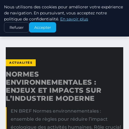
Nous utilisons des cookies pour améliorer votre expérience
EXXON CLIMATE FOOTPRINT
de navigation. En poursuivant, vous acceptez notre
politique de confidentialité.
En savoir plus
ACCUEIL
ACTUALITÉS
Refuser
Accepter
NORMES ENVIRONNEMENTALES : ENJEUX ET IMPACTS SUR…
ACTUALITÉS
NORMES
ENVIRONNEMENTALES :
ENJEUX ET IMPACTS SUR
L’INDUSTRIE MODERNE
EN BREF Normes environnementales :
ensemble de règles pour réduire l’impact
écologique des activités humaines. Rôle crucial