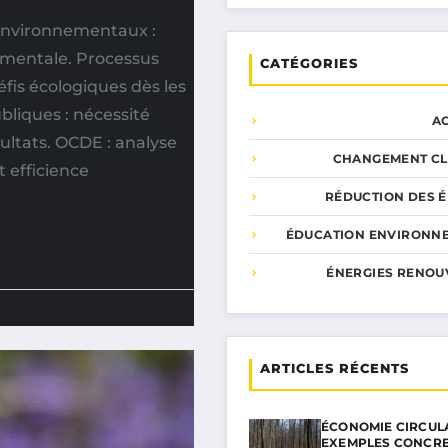
 environnementaux :
ementale. Processus
CATÉGORIES
fis écologiques dès les
ubliques : nécessité
A
ultats. OCDE : analyse
CHANGEMENT CL
 efficience
RÉDUCTION DES É
ÉDUCATION ENVIRONN
ÉNERGIES RENOU
ARTICLES RÉCENTS
ÉCONOMIE CIRCULA
EXEMPLES CONCR