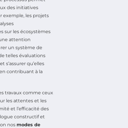
 des initiatives
r exemple, les projets
alyses
es sur les écosystèmes
 une attention
aurer un système de
e telles évaluations
et s’assurer qu’elles
en contribuant à la
, les travaux comme ceux
r les attentes et les
ité et l’efficacité des
logue constructif et
tion nos
modes de