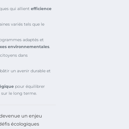
ues qui allient
efficience
nes variés tels que le
rogrammes adaptés et
axes environnementales
.
s citoyens dans
bâtir un avenir durable et
tégique
pour équilibrer
sur le long terme.
 devenue un enjeu
défis écologiques