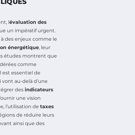
BLIQUES
t, l
évaluation des
e un impératif urgent.
e à des enjeux comme le
tion énergétique
, leur
 des études montrent que
nsidérées comme
l est essentiel de
 vont au-delà d’une
ntégrer des
indicateurs
ournir une vision
 l’utilisation de
taxes
régions de réduire leurs
vant ainsi que des