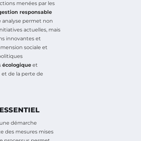
 actions menées par les
gestion responsable
te analyse permet non
nitiatives actuelles, mais
ons innovantes et
dimension sociale et
olitiques
s
écologique
et
et de la perte de
ESSENTIEL
 une démarche
ence des mesures mises
Ce processus permet