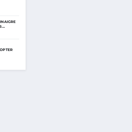
INAIGRE
ES…
DOPTER