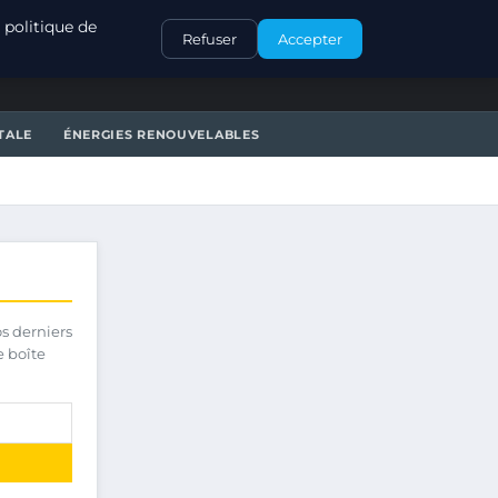
CONTACT
 politique de
Refuser
Accepter
TALE
ÉNERGIES RENOUVELABLES
os derniers
e boîte