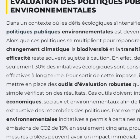
ÉVALUATION DES POLITIQUES PU
ENVIRONNEMENTALES
Dans un contexte où les défis écologiques s’intensifien
politiques publiques
environnementales
est devenu
Alors que ces politiques se multiplient pour répondr
changement climatique
, la
biodiversité
et la
transi
efficacité
reste souvent sujette à caution. En effet,
seulement 30% des initiatives écologiques sont co
effectives à long terme. Pour sortir de cette impasse, i
mettre en place des
outils d’évaluation robustes
qui
simple vérification des résultats. Ces outils doivent i
économiques
, sociaux et environnementaux afin de f
exhaustive des retombées des politiques. Par exemple,
environnementales
incitatives a permis à certaines 
émissions de CO2 de 15% en seulement cinq ans, prou
mesures ciblées peuvent avoir un impact immédiat.