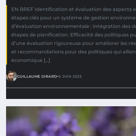
EN BREF Identification et évaluation des aspects
étapes clés pour un système de gestion environn
d’évaluation environnementale : intégration des dé
étapes de planification. Efficacité des politiques p
d’une évaluation rigoureuse pour améliorer les rés
et recommandations pour des politiques qui allient
économique […]
•
GUILLAUME GIRARD
6 JUIN 2025