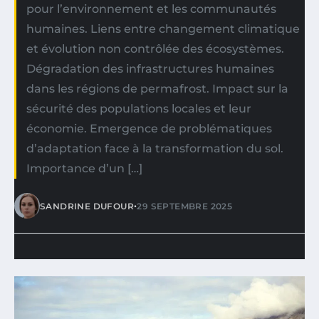
pour l’environnement et les communautés
humaines. Liens entre changement climatique
et évolution non contrôlée des écosystèmes.
Dégradation des infrastructures humaines
dans les régions de permafrost. Impact sur la
sécurité des populations locales et leur
économie. Emergence de problématiques
d’adaptation face à la transformation du sol.
Importance d’un […]
•
SANDRINE DUFOUR
29 SEPTEMBRE 2025