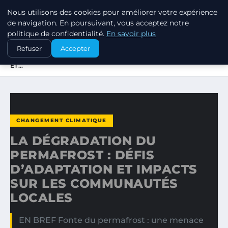
Nous utilisons des cookies pour améliorer votre expérience
EXXON CLIMATE FOOTPRINT
de navigation. En poursuivant, vous acceptez notre
politique de confidentialité.
En savoir plus
ACCUEIL
CHANGEMENT CLIMATIQUE
Refuser
Accepter
LA DÉGRADATION DU PERMAFROST : DÉFIS D’ADAPTATION
ET…
CHANGEMENT CLIMATIQUE
LA DÉGRADATION DU
PERMAFROST : DÉFIS
D’ADAPTATION ET IMPACTS
SUR LES COMMUNAUTÉS
LOCALES
EN BREF Fonte du permafrost : une menace