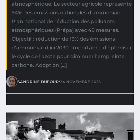
atmosphérique. Le secteur agricole représente
94% des émissions nationales d’ammoniac.
Plan national de réduction des polluants
atmosphériques (Prépa) avec 49 mesures.
Objectif : réduction de 13% des émissions
d’ammoniac d’ici 2030. Importance d’optimiser
le cycle de l’azote pour diminuer l’empreinte
carbone. Adoption […]
•
SANDRINE DUFOUR
24 NOVEMBRE 2025