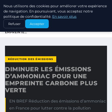
Nous utilisons des cookies pour améliorer votre expérience
EXXON CLIMATE FOOTPRINT
de navigation. En poursuivant, vous acceptez notre
politique de confidentialité.
En savoir plus
ACCUEIL
RÉDUCTION DES ÉMISSIONS
Refuser
Accepter
DIMINUER LES ÉMISSIONS D’AMMONIAC POUR UNE
EMPREINTE…
RÉDUCTION DES ÉMISSIONS
DIMINUER LES ÉMISSIONS
D’AMMONIAC POUR UNE
EMPREINTE CARBONE PLUS
VERTE
EN BREF Réduction des émissions d’ammoniac
en France pour lutter contre la pollution