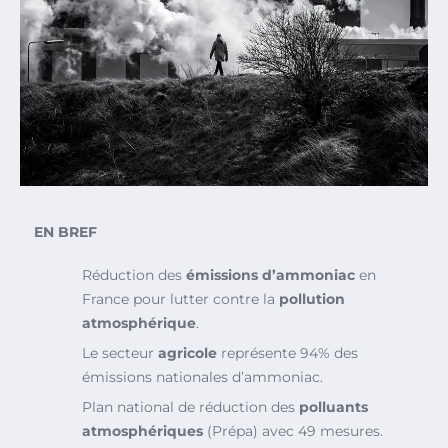
EN BREF
Réduction des
émissions d’ammoniac
en
France pour lutter contre la
pollution
atmosphérique
.
Le secteur
agricole
représente 94% des
émissions nationales d’ammoniac.
Plan national de réduction des
polluants
atmosphériques
(Prépa) avec 49 mesures.