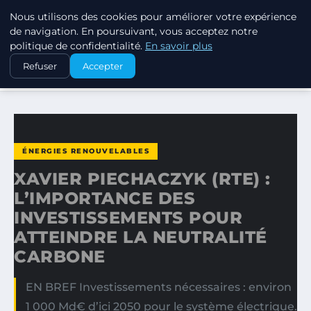
Nous utilisons des cookies pour améliorer votre expérience
EXXON CLIMATE FOOTPRINT
de navigation. En poursuivant, vous acceptez notre
politique de confidentialité.
En savoir plus
ACCUEIL
ÉNERGIES RENOUVELABLES
Refuser
Accepter
XAVIER PIECHACZYK (RTE) : L’IMPORTANCE DES…
ÉNERGIES RENOUVELABLES
XAVIER PIECHACZYK (RTE) :
L’IMPORTANCE DES
INVESTISSEMENTS POUR
ATTEINDRE LA NEUTRALITÉ
CARBONE
EN BREF Investissements nécessaires : environ
1 000 Md€ d’ici 2050 pour le système électrique.