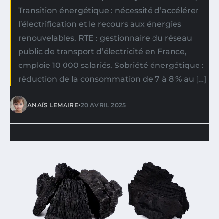
Transition énergétique : nécessité d’accélérer
l’électrification et le recours aux énergies
renouvelables. RTE : gestionnaire du réseau
public de transport d’électricité en France,
emploie 10 000 salariés. Sobriété énergétique :
réduction de la consommation de 7 à 8 % au […]
•
ANAÏS LEMAIRE
20 AVRIL 2025