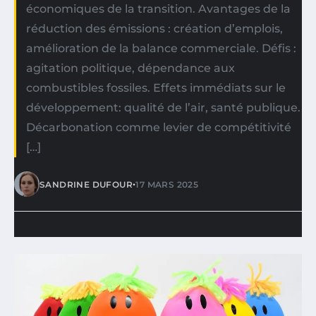
économiques de la transition. Avantages de la
réduction des émissions : création d’emplois,
amélioration de la balance commerciale. Défis :
agitation politique, dépendance aux
combustibles fossiles. Effets immédiats sur le
développement: qualité de l’air, santé publique.
Décarbonation comme levier de compétitivité
[…]
•
SANDRINE DUFOUR
17 MARS 2025