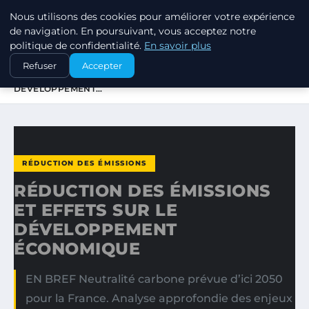
Nous utilisons des cookies pour améliorer votre expérience
EXXON CLIMATE FOOTPRINT
de navigation. En poursuivant, vous acceptez notre
politique de confidentialité.
En savoir plus
ACCUEIL
RÉDUCTION DES ÉMISSIONS
Refuser
Accepter
RÉDUCTION DES ÉMISSIONS ET EFFETS SUR LE
DÉVELOPPEMENT…
RÉDUCTION DES ÉMISSIONS
RÉDUCTION DES ÉMISSIONS
ET EFFETS SUR LE
DÉVELOPPEMENT
ÉCONOMIQUE
EN BREF Neutralité carbone prévue d’ici 2050
pour la France. Analyse approfondie des enjeux