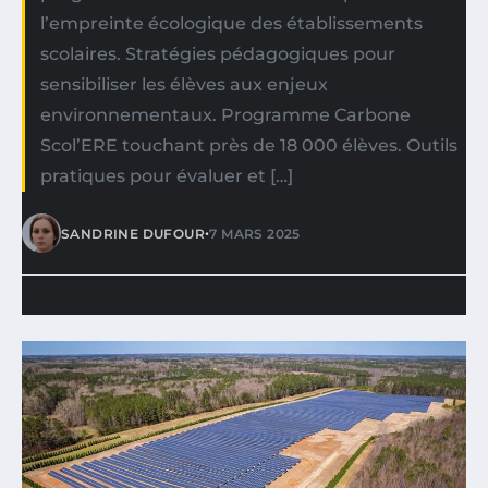
l’empreinte écologique des établissements
scolaires. Stratégies pédagogiques pour
sensibiliser les élèves aux enjeux
environnementaux. Programme Carbone
Scol’ERE touchant près de 18 000 élèves. Outils
pratiques pour évaluer et […]
•
SANDRINE DUFOUR
7 MARS 2025