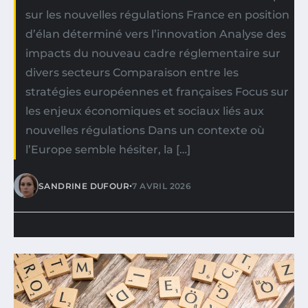
sur les nouvelles régulations France en position
d’élan déterminé vers l’innovation Analyse des
impacts du nouveau cadre réglementaire sur
divers secteurs Comparaison entre les
stratégies européennes et françaises Focus sur
les enjeux économiques et sociaux liés aux
nouvelles régulations Dans un contexte où
l’Europe semble hésiter, la […]
•
SANDRINE DUFOUR
7 AVRIL 2026