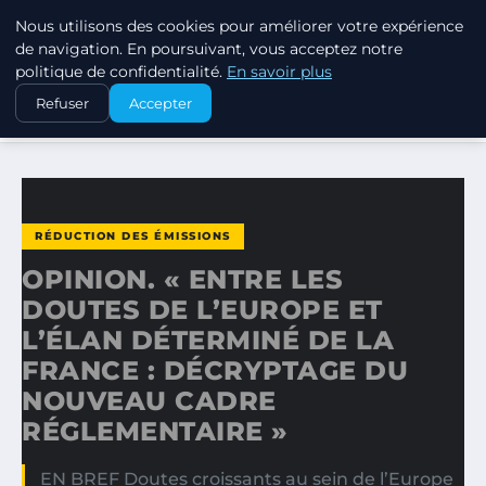
Nous utilisons des cookies pour améliorer votre expérience
EXXON CLIMATE FOOTPRINT
de navigation. En poursuivant, vous acceptez notre
politique de confidentialité.
En savoir plus
ACCUEIL
RÉDUCTION DES ÉMISSIONS
Refuser
Accepter
OPINION. « ENTRE LES DOUTES DE L’EUROPE ET L’ÉLAN…
RÉDUCTION DES ÉMISSIONS
OPINION. « ENTRE LES
DOUTES DE L’EUROPE ET
L’ÉLAN DÉTERMINÉ DE LA
FRANCE : DÉCRYPTAGE DU
NOUVEAU CADRE
RÉGLEMENTAIRE »
EN BREF Doutes croissants au sein de l’Europe