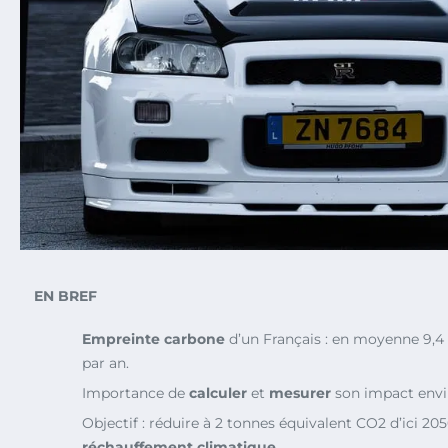
EN BREF
Empreinte carbone
d’un Français : en moyenne 9,4
par an.
Importance de
calculer
et
mesurer
son impact envi
Objectif : réduire à 2 tonnes équivalent CO2 d’ici 205
réchauffement climatique
.