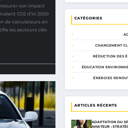
 mesurer son impact
ivalent CO2 d’ici 2050
CATÉGORIES
on de calculateurs en
fie les secteurs clés
A
CHANGEMENT CL
RÉDUCTION DES É
ÉDUCATION ENVIRONN
ÉNERGIES RENOU
ARTICLES RÉCENTS
ADAPTATION DU S
AMATEUR : STRATÉ