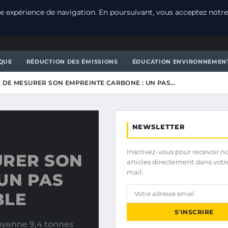
e expérience de navigation. En poursuivant, vous acceptez notre
T
QUE
RÉDUCTION DES ÉMISSIONS
ÉDUCATION ENVIRONNEMEN
 DE MESURER SON EMPREINTE CARBONE : UN PAS…
NEWSLETTER
Inscrivez-vous pour recevoir n
URER SON
articles directement dans votr
mail.
UN PAS
BLE
S'INSCRIRE
oyenne 9,4 tonnes