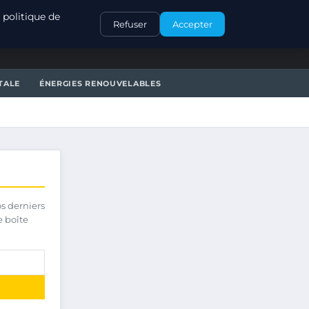
CONTACT
 politique de
Refuser
Accepter
TALE
ÉNERGIES RENOUVELABLES
os derniers
e boîte