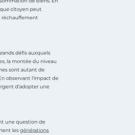
onsommation de biens. En
aque citoyen peut
le réchauffement
grands défis auxquels
es, la montée du niveau
mes sont autant de
En observant l’impact de
urgent d’adopter une
nt une question de
ement les
générations