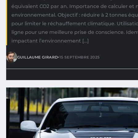
équivalent CO2 par an. Importance de calculer et
environnemental. Objectif : réduire à 2 tonnes équ
pour limiter le réchauffement climatique. Utilisati
ligne pour une meilleure prise de conscience. Identi
impactant l’environnement […]
•
GUILLAUME GIRARD
15 SEPTEMBRE 2025