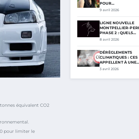
POUR…
9 avril 2026
LIGNE NOUVELLE
MONTPELLIER-PER
PHASE 2 : QUELS…
8 avril 2026
DÉRÈGLEMENTS
CLIMATIQUES : CES
APPELLENT À UNE
3 avril 2026
 tonnes équivalent CO2
ronnemental.
0 pour limiter le