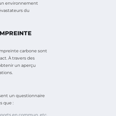
e un environnement
dévastateurs du
EMPREINTE
’empreinte carbone sont
act. À travers des
’obtenir un aperçu
tions.
sent un questionnaire
s que :
nsports en commun, etc.