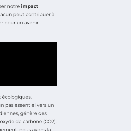
ser notre
impact
hacun peut contribuer à
r pour un avenir
 écologiques,
 pas essentiel vers un
idiennes, génère des
dioxyde de carbone (CO2).
nement, nous avons la