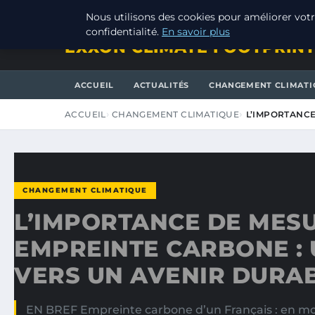
SAMEDI 8 AOÛT 2026
Nous utilisons des cookies pour améliorer votr
confidentialité.
En savoir plus
EXXON CLIMATE FOOTPRIN
ACCUEIL
ACTUALITÉS
CHANGEMENT CLIMATI
ACCUEIL
CHANGEMENT CLIMATIQUE
L’IMPORTANCE
CHANGEMENT CLIMATIQUE
L’IMPORTANCE DE MES
EMPREINTE CARBONE : 
VERS UN AVENIR DURA
EN BREF Empreinte carbone d’un Français : en m