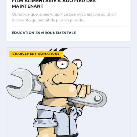
FILM ALIMENTAIRE À ADOPTER DÈS
MAINTENANT
Qu’est-ce que le bee wrap ? Le bee wrap est une solution
innovante qui séduit de plus en plus de…
ÉDUCATION ENVIRONNEMENTALE
CHANGEMENT CLIMATIQUE