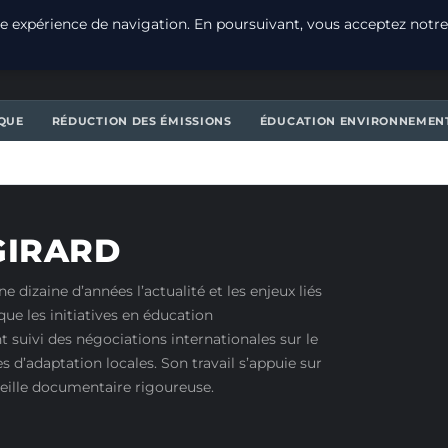
e expérience de navigation. En poursuivant, vous acceptez notre
T
QUE
RÉDUCTION DES ÉMISSIONS
ÉDUCATION ENVIRONNEMEN
GIRARD
 dizaine d’années l’actualité et les enjeux liés
ue les initiatives en éducation
suivi des négociations internationales sur le
s d’adaptation locales. Son travail s’appuie sur
veille documentaire rigoureuse.