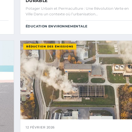
DURABLE
Potager Urbain et Permaculture : Une Révolution Verte en
Ville Dans un contexte où l’urbanisation…
ÉDUCATION ENVIRONNEMENTALE
RÉDUCTION DES ÉMISSIONS
12 FÉVRIER 2026