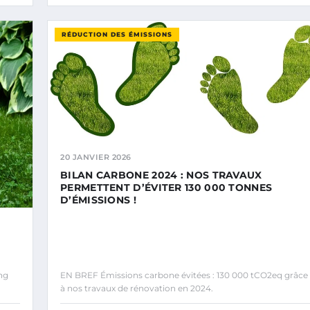
RÉDUCTION DES ÉMISSIONS
20 JANVIER 2026
BILAN CARBONE 2024 : NOS TRAVAUX
PERMETTENT D’ÉVITER 130 000 TONNES
D’ÉMISSIONS !
N
ing
EN BREF Émissions carbone évitées : 130 000 tCO2eq grâce
à nos travaux de rénovation en 2024.