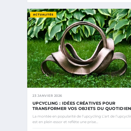
ACTUALITÉS
23 JANVIER 2026
UPCYCLING : IDÉES CRÉATIVES POUR
TRANSFORMER VOS OBJETS DU QUOTIDIE
La montée en popularité de l’upcycling L’art de l’upcycl
est en plein essor et reflète une prise…