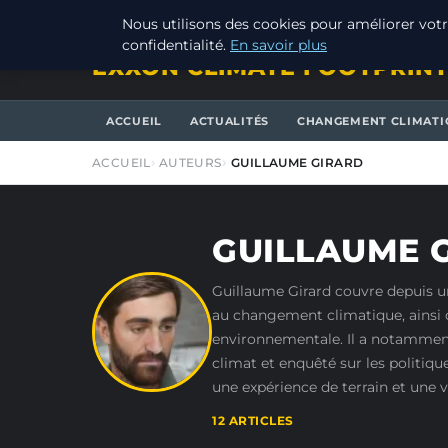
VENDREDI 7 AOÛT 2026
Nous utilisons des cookies pour améliorer votr
confidentialité.
En savoir plus
EXXON CLIMATE FOOTPRIN
ACCUEIL
ACTUALITÉS
CHANGEMENT CLIMATI
ACCUEIL
AUTEURS
GUILLAUME GIRARD
GUILLAUME 
Guillaume Girard couvre depuis une
au changement climatique, ainsi q
environnementale. Il a notamment 
climat et enquêté sur les politique
une expérience de terrain et une 
12 ARTICLES