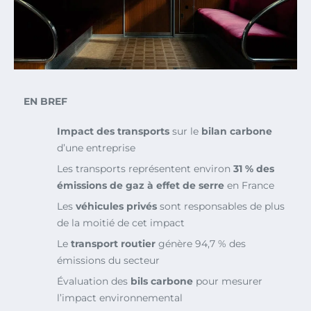
EN BREF
Impact des transports
sur le
bilan carbone
d’une entreprise
Les transports représentent environ
31 % des
émissions de gaz à effet de serre
en France
Les
véhicules privés
sont responsables de plus
de la moitié de cet impact
Le
transport routier
génère 94,7 % des
émissions du secteur
Évaluation des
bils carbone
pour mesurer
l’impact environnemental