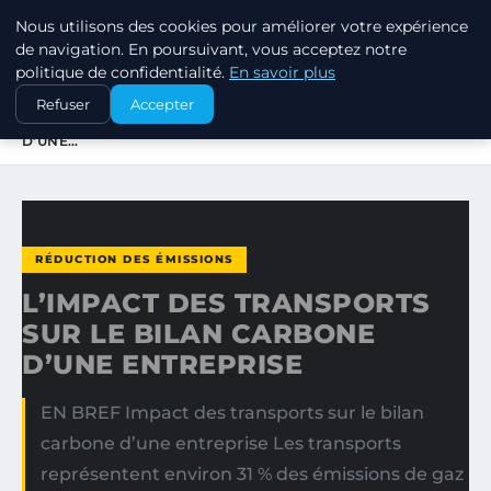
Nous utilisons des cookies pour améliorer votre expérience
EXXON CLIMATE FOOTPRINT
de navigation. En poursuivant, vous acceptez notre
politique de confidentialité.
En savoir plus
ACCUEIL
RÉDUCTION DES ÉMISSIONS
Refuser
Accepter
L’IMPACT DES TRANSPORTS SUR LE BILAN CARBONE
D’UNE…
RÉDUCTION DES ÉMISSIONS
L’IMPACT DES TRANSPORTS
SUR LE BILAN CARBONE
D’UNE ENTREPRISE
EN BREF Impact des transports sur le bilan
carbone d’une entreprise Les transports
représentent environ 31 % des émissions de gaz