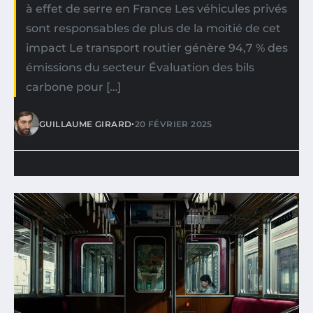
à effet de serre en France Les véhicules privés
sont responsables de plus de la moitié de cet
impact Le transport routier génère 94,7 % des
émissions du secteur Évaluation des bils
carbone pour […]
•
GUILLAUME GIRARD
20 FÉVRIER 2025