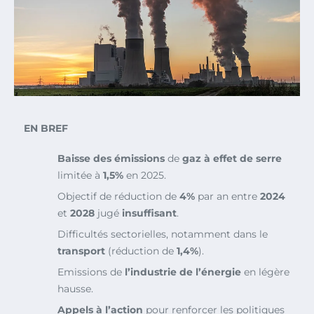
EN BREF
Baisse des émissions
de
gaz à effet de serre
limitée à
1,5%
en 2025.
Objectif de réduction de
4%
par an entre
2024
et
2028
jugé
insuffisant
.
Difficultés sectorielles, notamment dans le
transport
(réduction de
1,4%
).
Emissions de
l’industrie de l’énergie
en légère
hausse.
Appels à l’action
pour renforcer les politiques