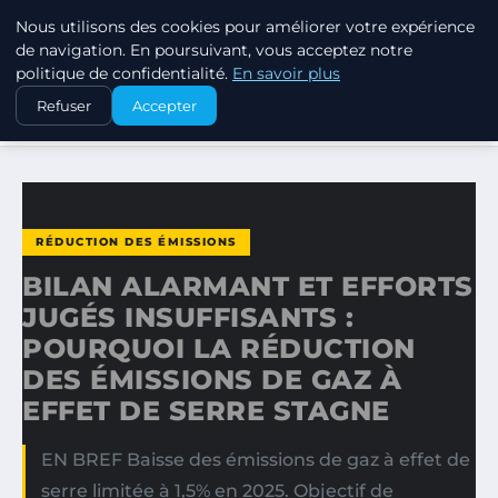
Nous utilisons des cookies pour améliorer votre expérience
EXXON CLIMATE FOOTPRINT
de navigation. En poursuivant, vous acceptez notre
politique de confidentialité.
En savoir plus
ACCUEIL
RÉDUCTION DES ÉMISSIONS
Refuser
Accepter
BILAN ALARMANT ET EFFORTS JUGÉS INSUFFISANTS…
RÉDUCTION DES ÉMISSIONS
BILAN ALARMANT ET EFFORTS
JUGÉS INSUFFISANTS :
POURQUOI LA RÉDUCTION
DES ÉMISSIONS DE GAZ À
EFFET DE SERRE STAGNE
EN BREF Baisse des émissions de gaz à effet de
serre limitée à 1,5% en 2025. Objectif de