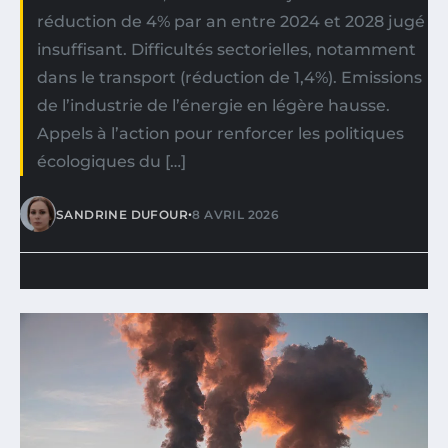
réduction de 4% par an entre 2024 et 2028 jugé
insuffisant. Difficultés sectorielles, notamment
dans le transport (réduction de 1,4%). Emissions
de l’industrie de l’énergie en légère hausse.
Appels à l’action pour renforcer les politiques
écologiques du […]
•
SANDRINE DUFOUR
8 AVRIL 2026