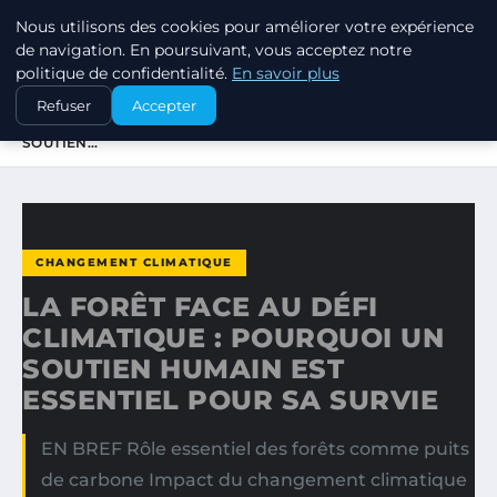
Nous utilisons des cookies pour améliorer votre expérience
EXXON CLIMATE FOOTPRINT
de navigation. En poursuivant, vous acceptez notre
politique de confidentialité.
En savoir plus
ACCUEIL
CHANGEMENT CLIMATIQUE
Refuser
Accepter
LA FORÊT FACE AU DÉFI CLIMATIQUE : POURQUOI UN
SOUTIEN…
CHANGEMENT CLIMATIQUE
LA FORÊT FACE AU DÉFI
CLIMATIQUE : POURQUOI UN
SOUTIEN HUMAIN EST
ESSENTIEL POUR SA SURVIE
EN BREF Rôle essentiel des forêts comme puits
de carbone Impact du changement climatique