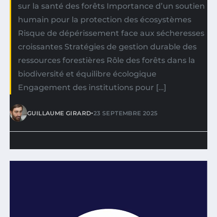
sur la santé des forêts Importance d’un soutien
humain pour la protection des écosystèmes
Risque de dépérissement face aux sécheresses
croissantes Stratégies de gestion durable des
ressources forestières Rôle des forêts dans la
biodiversité et équilibre écologique
Engagement des institutions pour […]
•
GUILLAUME GIRARD
23 SEPTEMBRE 2025