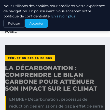
Nous utilisons des cookies pour améliorer votre expérience
EXXON CLIMATE FOOTPRINT
de navigation. En poursuivant, vous acceptez notre
politique de confidentialité.
En savoir plus
ACCUEIL
RÉDUCTION DES ÉMISSIONS
Refuser
Accepter
LA DÉCARBONATION : COMPRENDRE LE BILAN CARBONE
POUR…
RÉDUCTION DES ÉMISSIONS
LA DÉCARBONATION :
COMPRENDRE LE BILAN
CARBONE POUR ATTÉNUER
SON IMPACT SUR LE CLIMAT
EN BREF Décarbonation : processus de
réduction des émissions de gaz à effet de serre