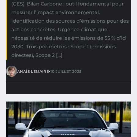
(GES). Bilan Carbone : outil fondamental pour
mesurer l’impact environnemental.
Identification des sources d’émissions pour des
actions concrètes. Urgence climatique :
nécessité de réduire les émissions de 55 % d’ici
2030. Trois périmètres : Scope 1 (émissions
directes), Scope 2 […]
•
ANAÏS LEMAIRE
10 JUILLET 2025