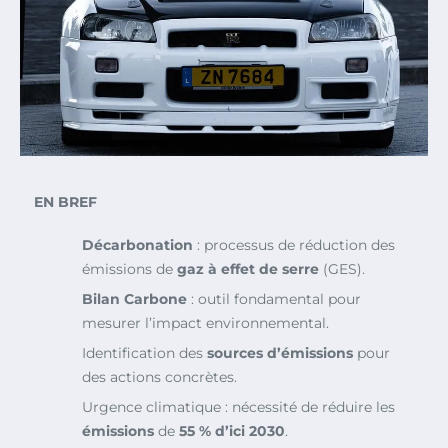
EN BREF
Décarbonation
: processus de réduction des
émissions de
gaz à effet de serre
(GES).
Bilan Carbone
: outil fondamental pour
mesurer l’impact environnemental.
Identification des
sources d’émissions
pour
des actions concrètes.
Urgence climatique : nécessité de réduire les
émissions
de
55 % d’ici 2030
.