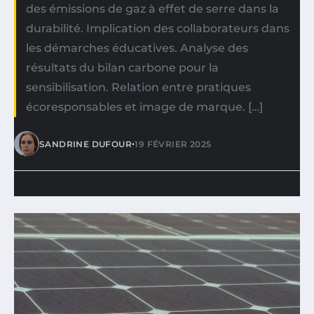
des émissions de gaz à effet de serre dans la
durabilité. Implication des collaborateurs dans
les démarches éducatives. Analyse des
résultats du bilan carbone pour la
sensibilisation. Relation entre pratiques
écoresponsables et image de marque. […]
•
SANDRINE DUFOUR
19 FÉVRIER 2025