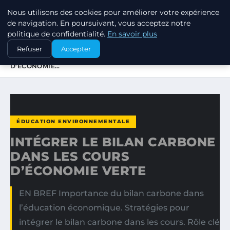
Nous utilisons des cookies pour améliorer votre expérience
EXXON CLIMATE FOOTPRINT
de navigation. En poursuivant, vous acceptez notre
politique de confidentialité.
En savoir plus
ACCUEIL
ÉDUCATION ENVIRONNEMENTALE
Refuser
Accepter
INTÉGRER LE BILAN CARBONE DANS LES COURS
D’ÉCONOMIE…
ÉDUCATION ENVIRONNEMENTALE
INTÉGRER LE BILAN CARBONE
DANS LES COURS
D’ÉCONOMIE VERTE
EN BREF Importance du bilan carbone dans
l’éducation économique. Stratégies pour
intégrer le bilan carbone dans les cours. Rôle clé