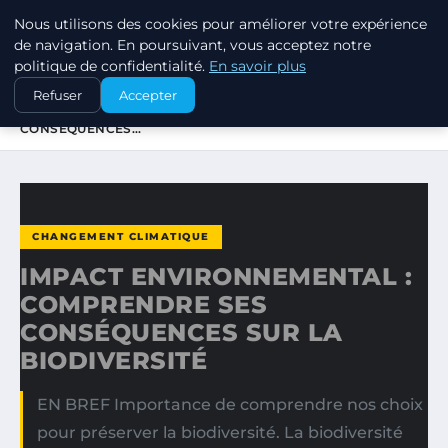
Nous utilisons des cookies pour améliorer votre expérience
EXXON CLIMATE FOOTPRINT
de navigation. En poursuivant, vous acceptez notre
politique de confidentialité.
En savoir plus
ACCUEIL
CHANGEMENT CLIMATIQUE
Refuser
Accepter
IMPACT ENVIRONNEMENTAL : COMPRENDRE SES
CONSÉQUENCES…
CHANGEMENT CLIMATIQUE
IMPACT ENVIRONNEMENTAL :
COMPRENDRE SES
CONSÉQUENCES SUR LA
BIODIVERSITÉ
EN BREF Importance de comprendre nos choix
pour préserver la biodiversité. La biodiversité