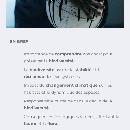
EN BREF
Importance de
comprendre
nos choix pour
préserver la
biodiversité
.
La
biodiversité
assure la
stabilité
et la
résilience
des écosystèmes.
Impact du
changement climatique
sur les
habitats et la dynamique des espèces.
Responsabilité humaine dans le déclin de la
biodiversité
.
Conséquences écologiques variées, affectant la
faune
et la
flore
.