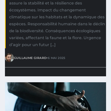
assure la stabilité et la résilience des
écosystèmes. Impact du changement
climatique sur les habitats et la dynamique des
espèces. Responsabilité humaine dans le déclin
de la biodiversité. Conséquences écologiques
variées, affectant la faune et la flore. Urgence
d’agir pour un futur […]
•
GUILLAUME GIRARD
6 MAI 2025