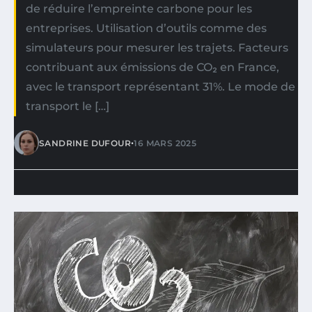
de réduire l’empreinte carbone pour les
entreprises. Utilisation d’outils comme des
simulateurs pour mesurer les trajets. Facteurs
contribuant aux émissions de CO₂ en France,
avec le transport représentant 31%. Le mode de
transport le […]
•
SANDRINE DUFOUR
16 MARS 2025