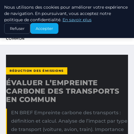
Nous utilisons des cookies pour améliorer votre expérience
EXXON CLIMATE FOOTPRINT
de navigation. En poursuivant, vous acceptez notre
politique de confidentialité.
En savoir plus
ACCUEIL
RÉDUCTION DES ÉMISSIONS
Refuser
Accepter
ÉVALUER L’EMPREINTE CARBONE DES TRANSPORTS EN
COMMUN
RÉDUCTION DES ÉMISSIONS
ÉVALUER L’EMPREINTE
CARBONE DES TRANSPORTS
EN COMMUN
EN BREF Empreinte carbone des transports :
définition et calcul. Analyse de l’impact par type
de transport (voiture, avion, train). Importance