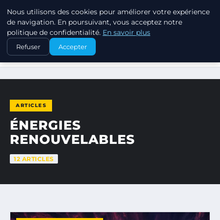
Nous utilisons des cookies pour améliorer votre expérience
EXXON CLIMATE FOOTPRINT
de navigation. En poursuivant, vous acceptez notre
politique de confidentialité.
En savoir plus
Refuser
Accepter
ACCUEIL
ÉNERGIES RENOUVELABLES
ARTICLES
ÉNERGIES
RENOUVELABLES
12 ARTICLES