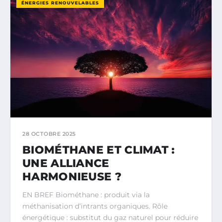
ÉNERGIES RENOUVELABLES
28 OCTOBRE 2025
BIOMÉTHANE ET CLIMAT :
UNE ALLIANCE
HARMONIEUSE ?
EN BREF Biométhane : produit via la
méthanisation d’intrants organiques. Rôle
énergétique : substitut du gaz naturel pour réduire