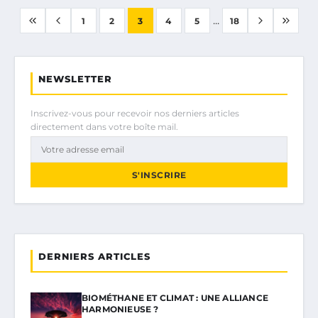
...
1
2
3
4
5
18
NEWSLETTER
Inscrivez-vous pour recevoir nos derniers articles
directement dans votre boîte mail.
S'INSCRIRE
DERNIERS ARTICLES
BIOMÉTHANE ET CLIMAT : UNE ALLIANCE
HARMONIEUSE ?