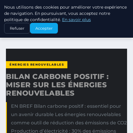
Nous utilisons des cookies pour améliorer votre expérience
EXXON CLIMATE FOOTPRINT
de navigation. En poursuivant, vous acceptez notre
politique de confidentialité.
En savoir plus
ACCUEIL
ÉNERGIES RENOUVELABLES
Refuser
Accepter
BILAN CARBONE POSITIF : MISER SUR LES ÉNERGIES…
ÉNERGIES RENOUVELABLES
BILAN CARBONE POSITIF :
MISER SUR LES ÉNERGIES
RENOUVELABLES
EN BREF Bilan carbone positif : essentiel pour
un avenir durable Les énergies renouvelables
comme outil de réduction des émissions de CO2
Production d’électricité : 30% des émissions