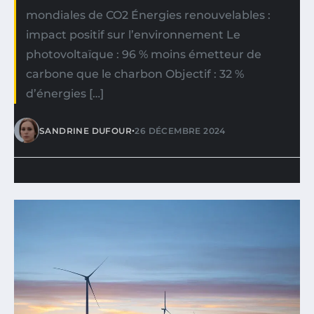
mondiales de CO2 Énergies renouvelables :
impact positif sur l’environnement Le
photovoltaïque : 96 % moins émetteur de
carbone que le charbon Objectif : 32 %
d’énergies […]
•
SANDRINE DUFOUR
26 DÉCEMBRE 2024