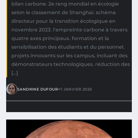
bilan carbone. 2e rang mondial en écologie
selon le classement de Shanghai. schéma
directeur pour la transition écologique en
novembre 2023. l’empreinte carbone à travers
quatre axes principaux. formation et la
sensibilisation des étudiants et du personnel.
projets innovants sur les campus, incluant des
démonstrateurs technologiques. réduction des
[…]
•
SANDRINE DUFOUR
11 JANVIER 2025