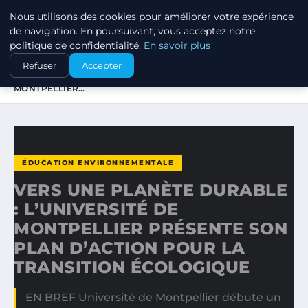
Nous utilisons des cookies pour améliorer votre expérience
EXXON CLIMATE FOOTPRINT
de navigation. En poursuivant, vous acceptez notre
politique de confidentialité.
En savoir plus
ACCUEIL
ÉDUCATION ENVIRONNEMENTALE
Refuser
Accepter
VERS UNE PLANÈTE DURABLE : L’UNIVERSITÉ DE
MONTPELLIER…
ÉDUCATION ENVIRONNEMENTALE
VERS UNE PLANÈTE DURABLE
: L’UNIVERSITÉ DE
MONTPELLIER PRÉSENTE SON
PLAN D’ACTION POUR LA
TRANSITION ÉCOLOGIQUE
EN BREF Université de Montpellier débute un