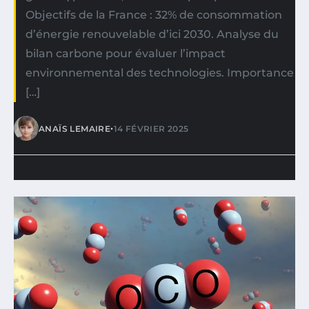
Objectifs de la France : 32% de consommation
d’énergie renouvelable d’ici 2030. Analyse du
bilan carbone pour évaluer l’impact
environnemental des technologies. Importance
[…]
•
ANAÏS LEMAIRE
14 FÉVRIER 2025