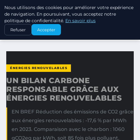
Nous utilisons des cookies pour améliorer votre expérience
EXXON CLIMATE FOOTPRINT
de navigation. En poursuivant, vous acceptez notre
politique de confidentialité.
En savoir plus
ACCUEIL
ÉNERGIES RENOUVELABLES
Refuser
Accepter
UN BILAN CARBONE RESPONSABLE GRÂCE AUX ÉNERGIES…
ÉNERGIES RENOUVELABLES
UN BILAN CARBONE
RESPONSABLE GRÂCE AUX
ÉNERGIES RENOUVELABLES
EN BREF Réduction des émissions de CO2 grâce
aux énergies renouvelables : -17,6 % par MWh
en 2023. Comparaison avec le charbon : 1060
gCO2eq par kWh, soit 85 fois plus polluant.