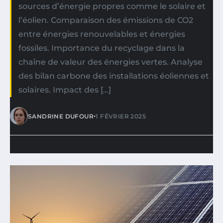
sources d’énergie propres comme le solaire et
l’éolien. Comparaison des émissions de CO2
entre énergies renouvelables et énergies
fossiles. Importance du recyclage dans la
chaîne de valeur des énergies vertes. Analyse
des bilan carbone des installations éoliennes et
solaires. Impact des […]
•
SANDRINE DUFOUR
1 FÉVRIER 2025