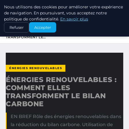
Nous utilisons des cookies pour améliorer votre expérience
EXXON CLIMATE FOOTPRINT
de navigation. En poursuivant, vous acceptez notre
politique de confidentialité.
En savoir plus
ACCUEIL
ÉNERGIES RENOUVELABLES
Refuser
Accepter
ÉNERGIES RENOUVELABLES : COMMENT ELLES
TRANSFORMENT LE…
ÉNERGIES RENOUVELABLES
ÉNERGIES RENOUVELABLES :
COMMENT ELLES
TRANSFORMENT LE BILAN
CARBONE
EN BREF Rôle des énergies renouvelables dans
la réduction du bilan carbone. Utilisation de