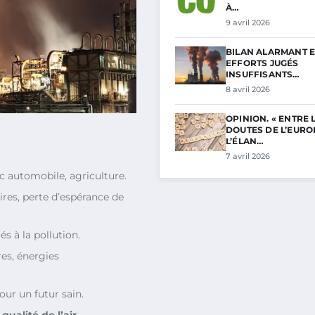
À…
9 avril 2026
BILAN ALARMANT E
EFFORTS JUGÉS
INSUFFISANTS…
8 avril 2026
OPINION. « ENTRE 
DOUTES DE L’EURO
L’ÉLAN…
7 avril 2026
afic automobile, agriculture.
ires, perte d’espérance de
s à la pollution.
res, énergies
ur un futur sain.
a
qualité de l’air
.