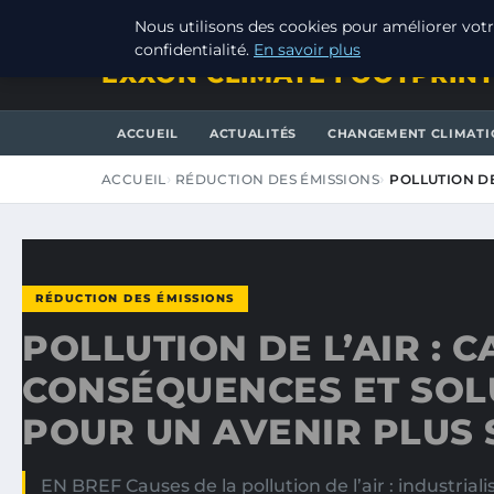
VENDREDI 7 AOÛT 2026
Nous utilisons des cookies pour améliorer votr
confidentialité.
En savoir plus
EXXON CLIMATE FOOTPRIN
ACCUEIL
ACTUALITÉS
CHANGEMENT CLIMATI
ACCUEIL
RÉDUCTION DES ÉMISSIONS
POLLUTION DE
RÉDUCTION DES ÉMISSIONS
POLLUTION DE L’AIR : C
CONSÉQUENCES ET SOL
POUR UN AVENIR PLUS 
EN BREF Causes de la pollution de l’air : industrialis