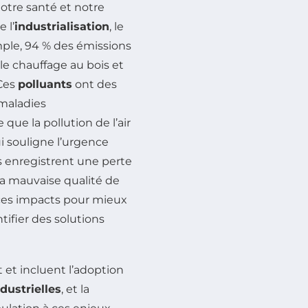
otre santé et notre
 l’
industrialisation
, le
emple, 94 % des émissions
le chauffage au bois et
 Ces
polluants
ont des
 maladies
 que la pollution de l’air
i souligne l’urgence
ts enregistrent une perte
la mauvaise qualité de
e ces impacts pour mieux
ifier des solutions
t et incluent l’adoption
ndustrielles
, et la