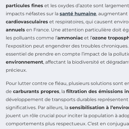
particules fines
et les oxydes d’azote sont largemen
impacts néfastes sur la
santé humaine
, augmentant 
cardiovasculaires
et respiratoires, qui causent envir
annuels
en France. Une attention particulière doit é
les polluants comme l’
ammoniac
et l’
ozone troposp
l’exposition peut engendrer des troubles chroniques. En
essentiel de prendre en compte l’impact de la polluti
environnement
, affectant la biodiversité et dégrad
précieux.
Pour lutter contre ce fléau, plusieurs solutions sont 
de
carburants propres
, la
filtration des émissions i
développement de transports durables représentent 
significatives. Par ailleurs, la
sensibilisation à l’envi
jouent un rôle crucial pour inciter la population à ado
comportements plus respectueux. C’est en conjuguant 