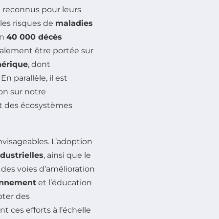
t reconnus pour leurs
les risques de
maladies
on
40 000 décès
galement être portée sur
hérique
, dont
 parallèle, il est
on sur notre
ant des écosystèmes
envisageables. L’adoption
ndustrielles
, ainsi que le
des voies d’amélioration
ronnement
et l’éducation
pter des
ces efforts à l’échelle