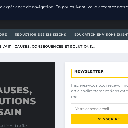
e expérience de navigation. En poursuivant, vous acceptez notre
T
QUE
RÉDUCTION DES ÉMISSIONS
ÉDUCATION ENVIRONNEMEN
 L’AIR : CAUSES, CONSÉQUENCES ET SOLUTIONS…
NEWSLETTER
Inscrivez-vous pour recevoir n
AUSES,
articles directement dans votr
mail.
UTIONS
SAIN
S'INSCRIRE
ation, trafic