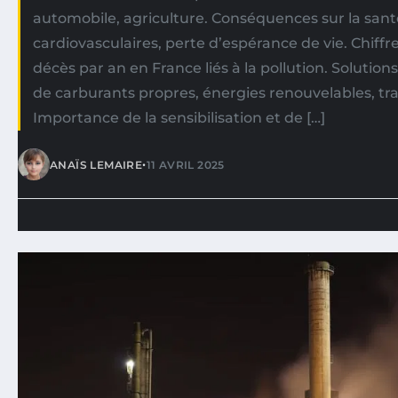
automobile, agriculture. Conséquences sur la sant
cardiovasculaires, perte d’espérance de vie. Chiffr
décès par an en France liés à la pollution. Solutions
de carburants propres, énergies renouvelables, tr
Importance de la sensibilisation et de […]
•
ANAÏS LEMAIRE
11 AVRIL 2025