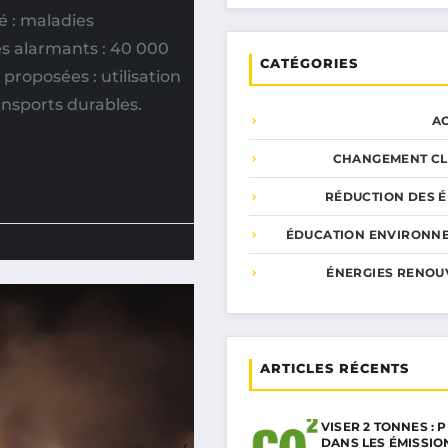
é : maladies
es alarmants : 40 000
CATÉGORIES
 proposées : utilisation
ansports durables.
A
CHANGEMENT CL
RÉDUCTION DES É
ÉDUCATION ENVIRONN
ÉNERGIES RENOU
ARTICLES RÉCENTS
VISER 2 TONNES : 
DANS LES ÉMISSIO