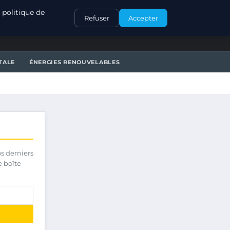
CONTACT
 politique de
Refuser
Accepter
TALE
ÉNERGIES RENOUVELABLES
os derniers
e boîte