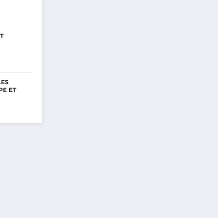
T
LES
PE ET