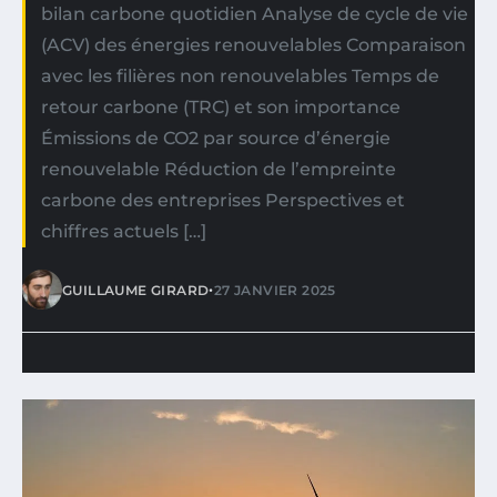
bilan carbone quotidien Analyse de cycle de vie
(ACV) des énergies renouvelables Comparaison
avec les filières non renouvelables Temps de
retour carbone (TRC) et son importance
Émissions de CO2 par source d’énergie
renouvelable Réduction de l’empreinte
carbone des entreprises Perspectives et
chiffres actuels […]
•
GUILLAUME GIRARD
27 JANVIER 2025