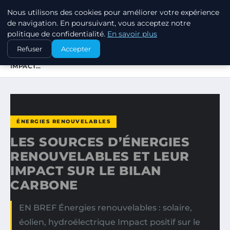
Nous utilisons des cookies pour améliorer votre expérience
EXXON CLIMATE FOOTPRINT
de navigation. En poursuivant, vous acceptez notre
politique de confidentialité.
En savoir plus
ACCUEIL
ÉNERGIES RENOUVELABLES
Refuser
Accepter
LES SOURCES D’ÉNERGIES RENOUVELABLES ET LEUR
IMPACT…
ÉNERGIES RENOUVELABLES
LES SOURCES D’ÉNERGIES
RENOUVELABLES ET LEUR
IMPACT SUR LE BILAN
CARBONE
EN BREF Énergies renouvelables : solaire,
éolien, hydroélectrique Impact positif sur le