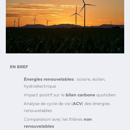
EN BREF
Énergies renouvelables
: solaire, éolien,
hydroélectrique
Impact positif sur le
bilan carbone
quotidien
Analyse de cycle de vie (
ACV
) des énergies
renouvelables
Comparaison avec les filières
non
renouvelables