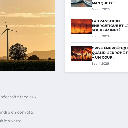
MANQUE DE…
6 avril 2026
LA TRANSITION
ÉNERGÉTIQUE ET L
SOUVERAINETÉ…
4 avril 2026
CRISE ÉNERGÉTIQUE
QUAND L’EUROPE F
À UN COUP…
1 avril 2026
 nécessité face aux
endre en compte.
ition verte.