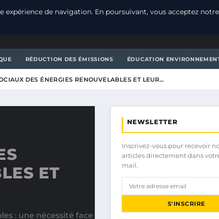
e expérience de navigation. En poursuivant, vous acceptez notre
T
QUE
RÉDUCTION DES ÉMISSIONS
ÉDUCATION ENVIRONNEMEN
SOCIAUX DES ÉNERGIES RENOUVELABLES ET LEUR…
NEWSLETTER
Inscrivez-vous pour recevoir n
ES
articles directement dans votr
mail.
LES ET
S'INSCRIRE
s : une nécessité face