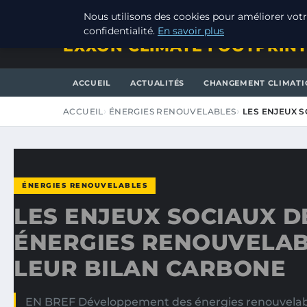
JEUDI 6 AOÛT 2026
Nous utilisons des cookies pour améliorer votr
confidentialité.
En savoir plus
EXXON CLIMATE FOOTPRIN
ACCUEIL
ACTUALITÉS
CHANGEMENT CLIMATI
ACCUEIL
ÉNERGIES RENOUVELABLES
LES ENJEUX 
ÉNERGIES RENOUVELABLES
LES ENJEUX SOCIAUX D
ÉNERGIES RENOUVELAB
LEUR BILAN CARBONE
EN BREF Développement des énergies renouvelable