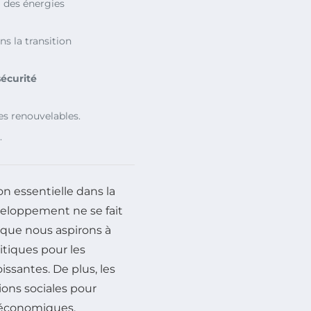
l des énergies
ns la transition
sécurité
es renouvelables.
.
n essentielle dans la
veloppement ne se fait
s que nous aspirons à
itiques pour les
ssantes. De plus, les
ons sociales pour
s économiques,