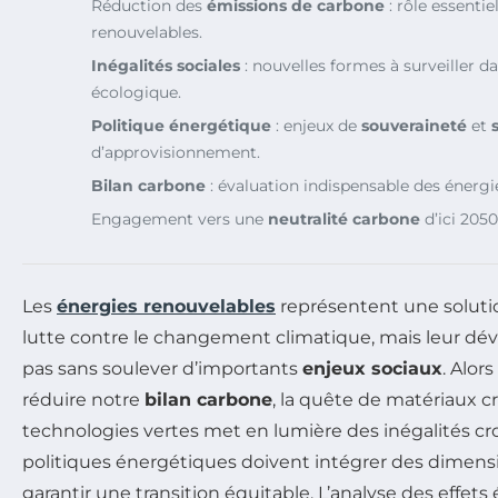
Réduction des
émissions de carbone
: rôle essentie
renouvelables.
Inégalités sociales
: nouvelles formes à surveiller da
écologique.
Politique énergétique
: enjeux de
souveraineté
et
d’approvisionnement.
Bilan carbone
: évaluation indispensable des énergi
Engagement vers une
neutralité carbone
d’ici 2050
Les
énergies renouvelables
représentent une solutio
lutte contre le changement climatique, mais leur dé
pas sans soulever d’importants
enjeux sociaux
. Alor
réduire notre
bilan carbone
, la quête de matériaux cr
technologies vertes met en lumière des inégalités croi
politiques énergétiques doivent intégrer des dimensi
garantir une transition équitable. L’analyse des effet