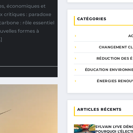
es, économiques et
 critiques : paradoxe
CATÉGORIES
carbone : rôle essentiel
ouvelles formes à
A
]
CHANGEMENT CL
RÉDUCTION DES É
ÉDUCATION ENVIRONN
ÉNERGIES RENOU
ARTICLES RÉCENTS
SYLVAIN LYVE DÉN
POURQUOI L’ÉLECT