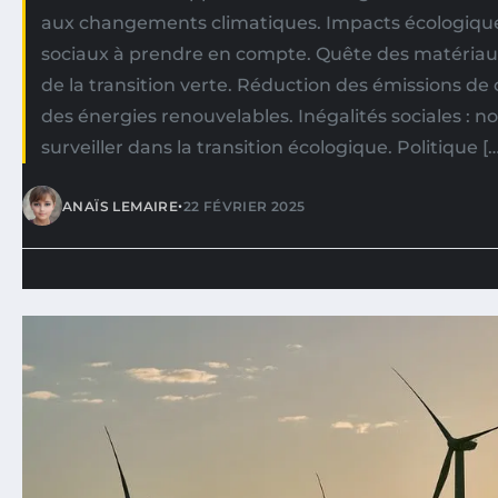
aux changements climatiques. Impacts écologiqu
sociaux à prendre en compte. Quête des matériaux
de la transition verte. Réduction des émissions de 
des énergies renouvelables. Inégalités sociales : n
surveiller dans la transition écologique. Politique […
•
ANAÏS LEMAIRE
22 FÉVRIER 2025