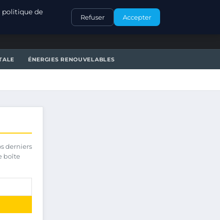
CONTACT
 politique de
Refuser
Accepter
TALE
ÉNERGIES RENOUVELABLES
os derniers
e boîte