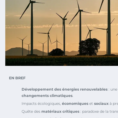
EN BREF
Développement des énergies renouvelables
: une
changements climatiques
.
Impacts écologiques,
économiques
et
sociaux
à pr
Quête des
matériaux critiques
: paradoxe de la trans