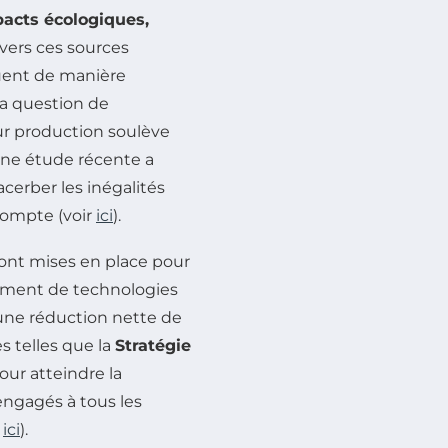
acts écologiques,
 vers ces sources
ibuent de manière
 la question de
ur production soulève
Une étude récente a
cerber les inégalités
compte (voir
ici
).
sont mises en place pour
ppement de technologies
une réduction nette de
es telles que la
Stratégie
ur atteindre la
engagés à tous les
i
ici
).