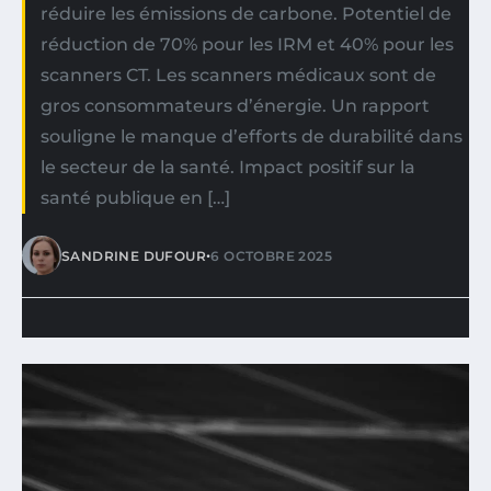
réduire les émissions de carbone. Potentiel de
réduction de 70% pour les IRM et 40% pour les
scanners CT. Les scanners médicaux sont de
gros consommateurs d’énergie. Un rapport
souligne le manque d’efforts de durabilité dans
le secteur de la santé. Impact positif sur la
santé publique en […]
•
SANDRINE DUFOUR
6 OCTOBRE 2025