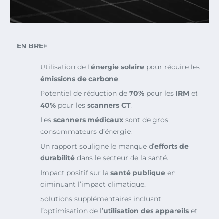
EN BREF
Utilisation de l’
énergie solaire
pour réduire les
émissions de carbone
.
Potentiel de réduction de
70%
pour les
IRM
et
40%
pour les
scanners CT
.
Les
scanners médicaux
sont de gros
consommateurs d’énergie.
Un rapport souligne le manque d’
efforts de
durabilité
dans le secteur de la santé.
Impact positif sur la
santé publique
en
diminuant l’impact climatique.
Solutions supplémentaires incluant
l’optimisation de l’
utilisation des appareils
et