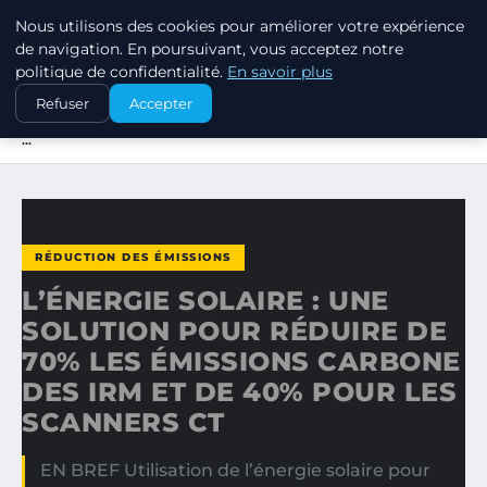
Nous utilisons des cookies pour améliorer votre expérience
EXXON CLIMATE FOOTPRINT
de navigation. En poursuivant, vous acceptez notre
politique de confidentialité.
En savoir plus
ACCUEIL
RÉDUCTION DES ÉMISSIONS
Refuser
Accepter
L’ÉNERGIE SOLAIRE : UNE SOLUTION POUR RÉDUIRE DE 70%
…
RÉDUCTION DES ÉMISSIONS
L’ÉNERGIE SOLAIRE : UNE
SOLUTION POUR RÉDUIRE DE
70% LES ÉMISSIONS CARBONE
DES IRM ET DE 40% POUR LES
SCANNERS CT
EN BREF Utilisation de l’énergie solaire pour