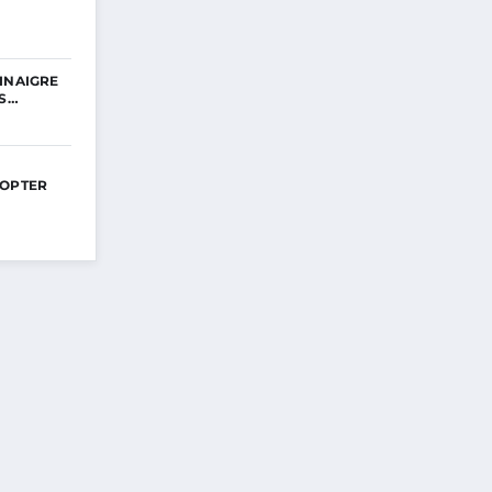
INAIGRE
ES…
DOPTER