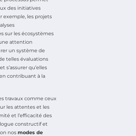
 des initiatives
r exemple, les projets
alyses
es sur les écosystèmes
 une attention
aurer un système de
e telles évaluations
et s’assurer qu’elles
en contribuant à la
, les travaux comme ceux
r les attentes et les
ité et l’efficacité des
logue constructif et
tion nos
modes de