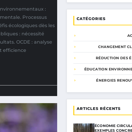
 environnementaux :
ementale. Processus
CATÉGORIES
fis écologiques dès les
ubliques : nécessité
A
ultats. OCDE : analyse
CHANGEMENT CL
 efficience
RÉDUCTION DES É
ÉDUCATION ENVIRONN
ÉNERGIES RENOU
ARTICLES RÉCENTS
ÉCONOMIE CIRCULA
EXEMPLES CONCR