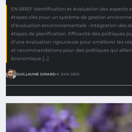
EN BREF Identification et évaluation des aspects
étapes clés pour un système de gestion environn
d’évaluation environnementale : intégration des dé
étapes de planification. Efficacité des politiques p
d’une évaluation rigoureuse pour améliorer les rés
et recommandations pour des politiques qui allient
économique […]
•
GUILLAUME GIRARD
6 JUIN 2025