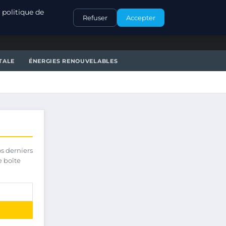
CONTACT
 politique de
Refuser
Accepter
TALE
ÉNERGIES RENOUVELABLES
os derniers
e boîte