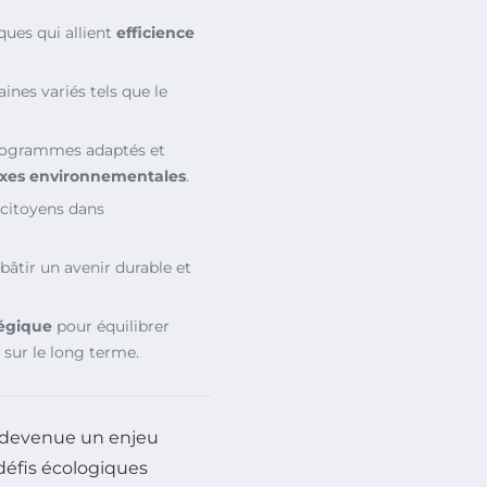
ues qui allient
efficience
nes variés tels que le
rogrammes adaptés et
axes environnementales
.
s citoyens dans
bâtir un avenir durable et
tégique
pour équilibrer
sur le long terme.
 devenue un enjeu
défis écologiques