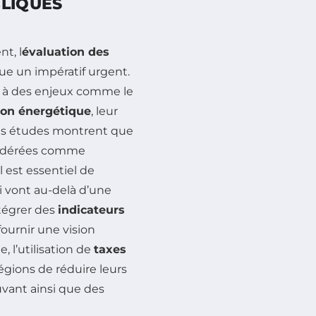
BLIQUES
t, l
évaluation des
e un impératif urgent.
e à des enjeux comme le
tion énergétique
, leur
 des études montrent que
nsidérées comme
l est essentiel de
 vont au-delà d’une
ntégrer des
indicateurs
ournir une vision
 l’utilisation de
taxes
régions de réduire leurs
vant ainsi que des