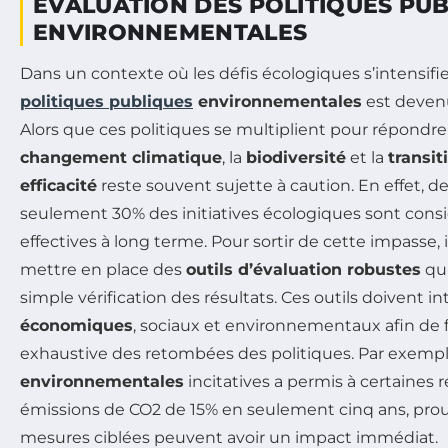
ÉVALUATION DES POLITIQUES PU
ENVIRONNEMENTALES
Dans un contexte où les défis écologiques s’intensifien
politiques publiques
environnementales
est devenu
Alors que ces politiques se multiplient pour répondr
changement climatique
, la
biodiversité
et la
transi
efficacité
reste souvent sujette à caution. En effet,
seulement 30% des initiatives écologiques sont co
effectives à long terme. Pour sortir de cette impasse, i
mettre en place des
outils d’évaluation robustes
qui
simple vérification des résultats. Ces outils doivent i
économiques
, sociaux et environnementaux afin de f
exhaustive des retombées des politiques. Par exemple,
environnementales
incitatives a permis à certaines 
émissions de CO2 de 15% en seulement cinq ans, prou
mesures ciblées peuvent avoir un impact immédiat.