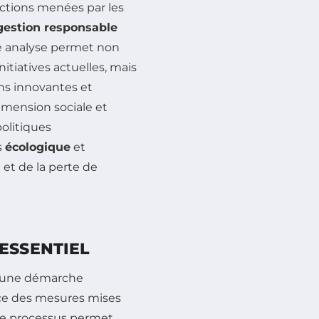
 actions menées par les
gestion responsable
te analyse permet non
nitiatives actuelles, mais
ons innovantes et
dimension sociale et
olitiques
s
écologique
et
et de la perte de
ESSENTIEL
 une démarche
ence des mesures mises
Ce processus permet