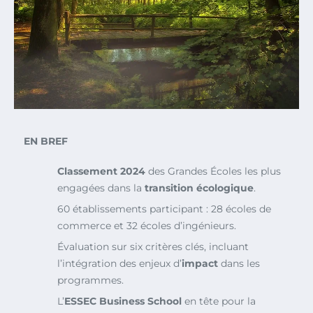
EN BREF
Classement 2024
des Grandes Écoles les plus
engagées dans la
transition écologique
.
60 établissements participant : 28 écoles de
commerce et 32 écoles d’ingénieurs.
Évaluation sur six critères clés, incluant
l’intégration des enjeux d’
impact
dans les
programmes.
L’
ESSEC Business School
en tête pour la