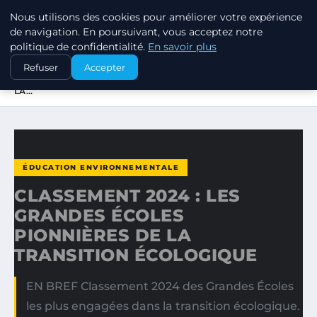
Nous utilisons des cookies pour améliorer votre expérience
EXXON CLIMATE FOOTPRINT
de navigation. En poursuivant, vous acceptez notre
politique de confidentialité.
En savoir plus
ACCUEIL
ÉDUCATION ENVIRONNEMENTALE
Refuser
Accepter
CLASSEMENT 2024 : LES GRANDES ÉCOLES PIONNIÈRES DE
LA…
ÉDUCATION ENVIRONNEMENTALE
CLASSEMENT 2024 : LES
GRANDES ÉCOLES
PIONNIÈRES DE LA
TRANSITION ÉCOLOGIQUE
EN BREF Classement 2024 des Grandes Écoles
les plus engagées dans la transition écologique.