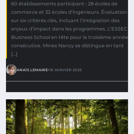
60 établissements participant : 28 écoles de
commerce et 32 écoles d’ingénieurs. Évaluation
sur six critères clés, incluant l’intégration des
enjeux d’impact dans les programmes. L’ESSEC
Business School en tête pour la troisième année
consécutive. Mines Nancy se distingue en tant
[…]
•
ANAÏS LEMAIRE
18 JANVIER 2025