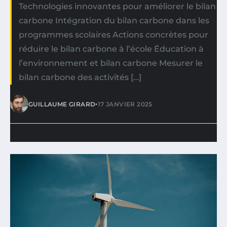
Technologies innovantes pour améliorer le bilan
carbone Intégration du bilan carbone dans les
programmes scolaires Actions concrètes pour
réduire le bilan carbone à l’école Éducation à
l’environnement et bilan carbone Mesurer le
bilan carbone des activités […]
•
GUILLAUME GIRARD
17 JANVIER 2025