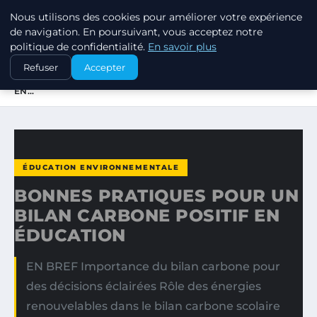
Nous utilisons des cookies pour améliorer votre expérience
EXXON CLIMATE FOOTPRINT
de navigation. En poursuivant, vous acceptez notre
politique de confidentialité.
En savoir plus
ACCUEIL
ÉDUCATION ENVIRONNEMENTALE
Refuser
Accepter
BONNES PRATIQUES POUR UN BILAN CARBONE POSITIF
EN…
ÉDUCATION ENVIRONNEMENTALE
BONNES PRATIQUES POUR UN
BILAN CARBONE POSITIF EN
ÉDUCATION
EN BREF Importance du bilan carbone pour
des décisions éclairées Rôle des énergies
renouvelables dans le bilan carbone scolaire