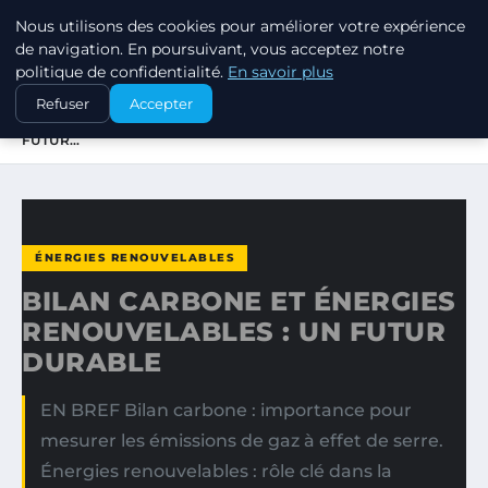
Nous utilisons des cookies pour améliorer votre expérience
EXXON CLIMATE FOOTPRINT
de navigation. En poursuivant, vous acceptez notre
politique de confidentialité.
En savoir plus
ACCUEIL
ÉNERGIES RENOUVELABLES
Refuser
Accepter
BILAN CARBONE ET ÉNERGIES RENOUVELABLES : UN
FUTUR…
ÉNERGIES RENOUVELABLES
BILAN CARBONE ET ÉNERGIES
RENOUVELABLES : UN FUTUR
DURABLE
EN BREF Bilan carbone : importance pour
mesurer les émissions de gaz à effet de serre.
Énergies renouvelables : rôle clé dans la