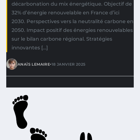
décarbonation du mix énergétique. Objectif de
32% d’énergie renouvelable en France d’ici
2030. Perspectives vers la neutralité carbone en
2050. Impact positif des énergies renouvelables
sur le bilan carbone régional. Stratégies
innovantes […]
•
ANAÏS LEMAIRE
18 JANVIER 2025