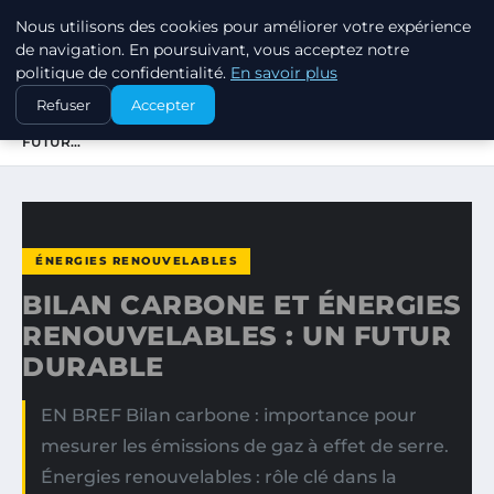
Nous utilisons des cookies pour améliorer votre expérience
EXXON CLIMATE FOOTPRINT
de navigation. En poursuivant, vous acceptez notre
politique de confidentialité.
En savoir plus
ACCUEIL
ÉNERGIES RENOUVELABLES
Refuser
Accepter
BILAN CARBONE ET ÉNERGIES RENOUVELABLES : UN
FUTUR…
ÉNERGIES RENOUVELABLES
BILAN CARBONE ET ÉNERGIES
RENOUVELABLES : UN FUTUR
DURABLE
EN BREF Bilan carbone : importance pour
mesurer les émissions de gaz à effet de serre.
Énergies renouvelables : rôle clé dans la