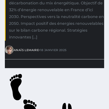
décarbonation du mix énergétique. Objectif de
32% d’énergie renouvelable en France d’ici
2030. Perspectives vers la neutralité carbone en
2050. Impact positif des énergies renouvelables
sur le bilan carbone régional. Stratégies
innovantes […]
•
ANAÏS LEMAIRE
18 JANVIER 2025