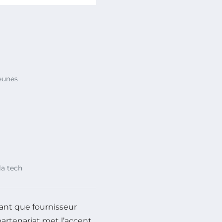
eunes
la tech
ant que fournisseur
partenariat met l’accent