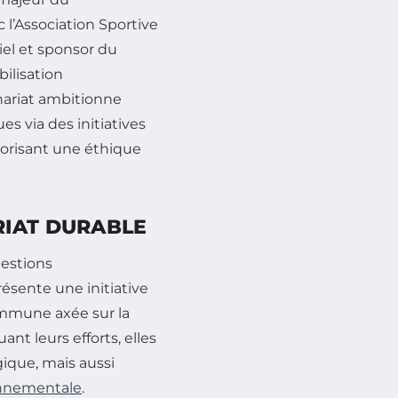
 l’Association Sportive
iel et sponsor du
bilisation
nariat ambitionne
s via des initiatives
avorisant une éthique
RIAT DURABLE
estions
résente une initiative
ommune axée sur la
ant leurs efforts, elles
ique, mais aussi
onnementale
.