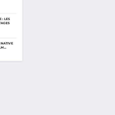
 : LES
TAGES
RNATIVE
ILM…