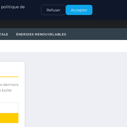
CONTACT
 politique de
Refuser
Accepter
TALE
ÉNERGIES RENOUVELABLES
os derniers
e boîte