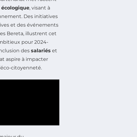
n écologique
, visant à
onnement. Des initiatives
tives et des événements
 Bereta, illustrent cet
ambitieux pour 2024-
’inclusion des
salariés
et
iat aspire à impacter
’éco-citoyenneté.
majeur du