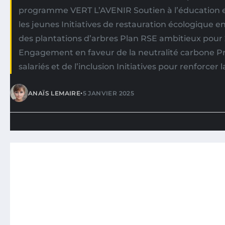
programme VERT L’AVENIR Soutien à l’éducation
les jeunes Initiatives de restauration écologique en
des plantations d’arbres Plan RSE ambitieux pour
Engagement en faveur de la neutralité carbone Pr
salariés et de l’inclusion Initiatives pour renforcer l
•
ANAÏS LEMAIRE
5 JANVIER 2025