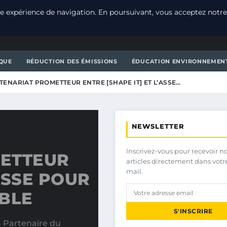
e expérience de navigation. En poursuivant, vous acceptez notre
T
QUE
RÉDUCTION DES ÉMISSIONS
ÉDUCATION ENVIRONNEMEN
TENARIAT PROMETTEUR ENTRE [SHAPE IT] ET L’ASSE…
NEWSLETTER
Inscrivez-vous pour recevoir n
METTEUR
articles directement dans votr
mail.
’ASSE POUR
ABLE
S'INSCRIRE
4 Partenaire du