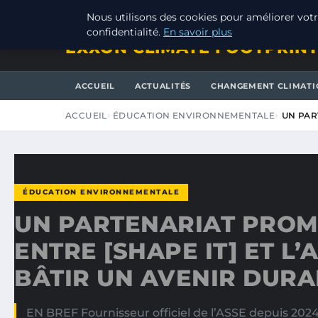
DIMANCHE 9 AOÛT 2026
Nous utilisons des cookies pour améliorer votr
confidentialité.
En savoir plus
EXXON CLIMATE FOOTPRIN
ACCUEIL
ACTUALITÉS
CHANGEMENT CLIMATI
ACCUEIL
ÉDUCATION ENVIRONNEMENTALE
UN PAR
ÉDUCATION ENVIRONNEMENTALE
UN PARTENARIAT PRO
ENTRE [SHAPE IT] ET L
BÂTIR UN AVENIR DUR
EN BREF Fournisseur officiel de l’ASSE depuis 202