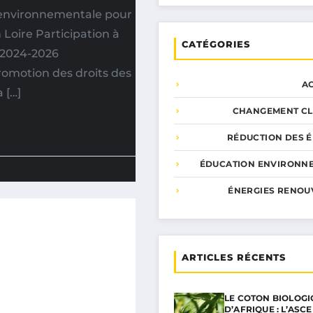
 environnementale pour
 Loire Participation à
CATÉGORIES
 2024-2026
omotion des droits des
A
a […]
CHANGEMENT CL
RÉDUCTION DES É
ÉDUCATION ENVIRONN
ÉNERGIES RENOU
ARTICLES RÉCENTS
LE COTON BIOLOGI
D’AFRIQUE : L’ASC