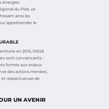
es énergies
gional du Pilat, ce
issant ainsi les
pour appréhender le
SURABLE
ritoire en 2015, l’ASSE
tats sont convaincants :
ants formés aux enjeux
nce des actions menées,
e et respectueuse de
OUR UN AVENIR