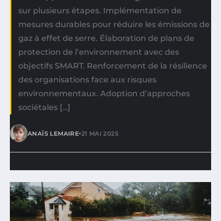
sur plusieurs étapes. Implémentation de
mesures durables pour réduire les émissions de
gaz à effet de serre. Élaboration de plans de
protection de l’environnement avec des
objectifs SMART. Renforcement de la résilience
des organisations face aux risques
environnementaux. Adoption d’approches
sociétales […]
•
ANAÏS LEMAIRE
21 MAI 2025