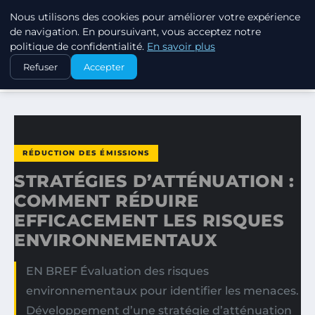
Nous utilisons des cookies pour améliorer votre expérience
EXXON CLIMATE FOOTPRINT
de navigation. En poursuivant, vous acceptez notre
politique de confidentialité.
En savoir plus
ACCUEIL
RÉDUCTION DES ÉMISSIONS
Refuser
Accepter
STRATÉGIES D’ATTÉNUATION : COMMENT RÉDUIRE…
RÉDUCTION DES ÉMISSIONS
STRATÉGIES D’ATTÉNUATION :
COMMENT RÉDUIRE
EFFICACEMENT LES RISQUES
ENVIRONNEMENTAUX
EN BREF Évaluation des risques
environnementaux pour identifier les menaces.
Développement d’une stratégie d’atténuation