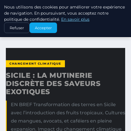
Nous utilisons des cookies pour améliorer votre expérience
EXXON CLIMATE FOOTPRINT
de navigation. En poursuivant, vous acceptez notre
politique de confidentialité.
En savoir plus
ACCUEIL
CHANGEMENT CLIMATIQUE
Refuser
Accepter
SICILE : LA MUTINERIE DISCRÈTE DES SAVEURS EXOTIQUES
CHANGEMENT CLIMATIQUE
SICILE : LA MUTINERIE
DISCRÈTE DES SAVEURS
EXOTIQUES
EN BREF Transformation des terres en Sicile
avec l’introduction des fruits tropicaux. Cultures
de mangues, avocats, et caféiers en pleine
expansion. Impact du changement climatique