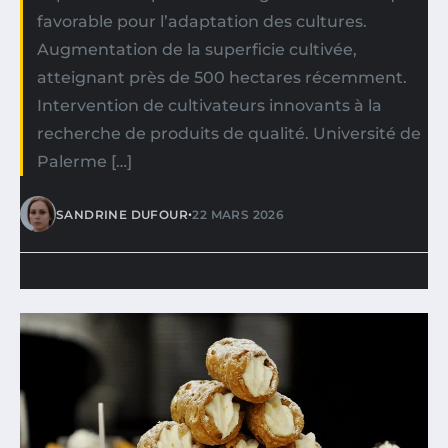
favorable pour l’adaptation des cultures.
Augmentation de la superficie cultivée,
atteignant près de 500 hectares récemment.
Intervention de cultivateurs innovants à la
recherche de produits de qualité. Université de
Palerme […]
•
SANDRINE DUFOUR
22 MARS 2026