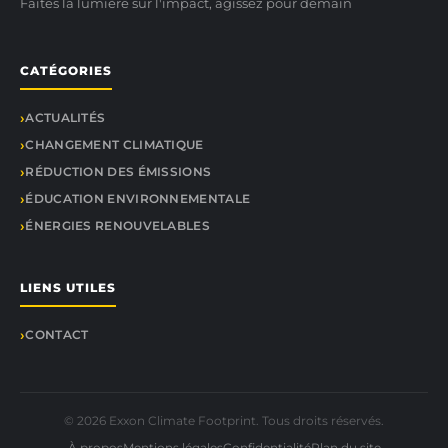
Faites la lumière sur l'impact, agissez pour demain
CATÉGORIES
ACTUALITÉS
CHANGEMENT CLIMATIQUE
RÉDUCTION DES ÉMISSIONS
ÉDUCATION ENVIRONNEMENTALE
ÉNERGIES RENOUVELABLES
LIENS UTILES
CONTACT
© 2026 Exxon Climate Footprint. Tous droits réservés.
À propos
Mentions légales
Confidentialité
Plan du site