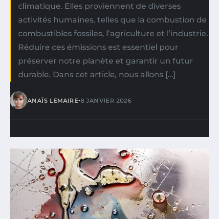
climatique. Elles proviennent de diverses
activités humaines, telles que la combustion de
combustibles fossiles, l’agriculture et l’industrie.
Réduire ces émissions est essentiel pour
préserver notre planète et garantir un futur
durable. Dans cet article, nous allons […]
•
ANAÏS LEMAIRE
8 JANVIER 2026