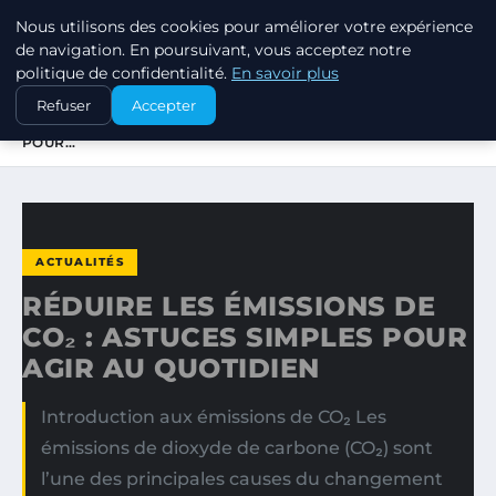
Nous utilisons des cookies pour améliorer votre expérience
EXXON CLIMATE FOOTPRINT
de navigation. En poursuivant, vous acceptez notre
politique de confidentialité.
En savoir plus
ACCUEIL
ACTUALITÉS
Refuser
Accepter
RÉDUIRE LES ÉMISSIONS DE CO₂ : ASTUCES SIMPLES
POUR…
ACTUALITÉS
RÉDUIRE LES ÉMISSIONS DE
CO₂ : ASTUCES SIMPLES POUR
AGIR AU QUOTIDIEN
Introduction aux émissions de CO₂ Les
émissions de dioxyde de carbone (CO₂) sont
l’une des principales causes du changement