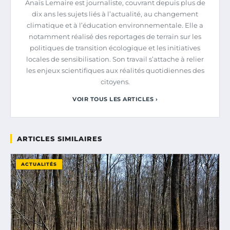
Anaïs Lemaire est journaliste, couvrant depuis plus de
dix ans les sujets liés à l’actualité, au changement
climatique et à l’éducation environnementale. Elle a
notamment réalisé des reportages de terrain sur les
politiques de transition écologique et les initiatives
locales de sensibilisation. Son travail s’attache à relier
les enjeux scientifiques aux réalités quotidiennes des
citoyens.
VOIR TOUS LES ARTICLES ›
ARTICLES SIMILAIRES
ACTUALITÉS