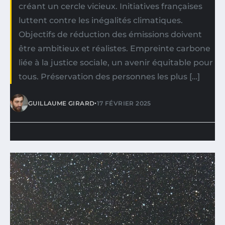
créant un cercle vicieux. Initiatives françaises
luttent contre les inégalités climatiques.
Objectifs de réduction des émissions doivent
être ambitieux et réalistes. Empreinte carbone
liée à la justice sociale, un avenir équitable pour
tous. Préservation des personnes les plus […]
•
GUILLAUME GIRARD
17 FÉVRIER 2025