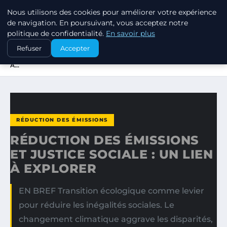
Nous utilisons des cookies pour améliorer votre expérience
EXXON CLIMATE FOOTPRINT
de navigation. En poursuivant, vous acceptez notre
politique de confidentialité.
En savoir plus
ACCUEIL
RÉDUCTION DES ÉMISSIONS
Refuser
Accepter
RÉDUCTION DES ÉMISSIONS ET JUSTICE SOCIALE : UN LIEN
À…
RÉDUCTION DES ÉMISSIONS
RÉDUCTION DES ÉMISSIONS
ET JUSTICE SOCIALE : UN LIEN
À EXPLORER
EN BREF Transition écologique comme levier
pour réduire les inégalités sociales. Le
changement climatique aggrave les disparités,