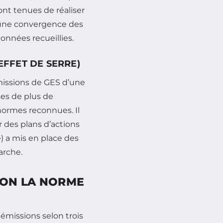
ont tenues de réaliser
r une convergence des
données recueillies.
EFFET DE SERRE)
missions de GES d’une
ses de plus de
s normes reconnues. Il
r des plans d’actions
) a mis en place des
arche.
LON LA NORME
 émissions selon trois