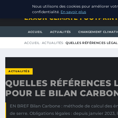
SAMEDI 8 AOÛT 2026
Nous utilisons des cookies pour améliorer votr
confidentialité.
En savoir plus
EXXON CLIMATE FOOTPRIN
ACCUEIL
ACTUALITÉS
CHANGEMENT CLIMATI
ACCUEIL
ACTUALITÉS
QUELLES RÉFÉRENCES LÉGAL
ACTUALITÉS
QUELLES RÉFÉRENCES 
POUR LE BILAN CARBON
EN BREF Bilan Carbone : méthode de calcul des ém
de serre. Obligations légales : depuis janvier 2023, 