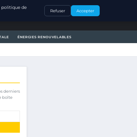
CONTACT
 politique de
Refuser
Accepter
TALE
ÉNERGIES RENOUVELABLES
os derniers
e boîte