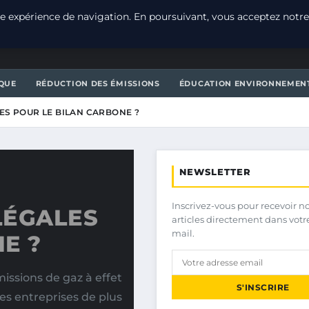
e expérience de navigation. En poursuivant, vous acceptez notre
T
QUE
RÉDUCTION DES ÉMISSIONS
ÉDUCATION ENVIRONNEMEN
ES POUR LE BILAN CARBONE ?
NEWSLETTER
Inscrivez-vous pour recevoir n
LÉGALES
articles directement dans votr
mail.
E ?
issions de gaz à effet
S'INSCRIRE
les entreprises de plus