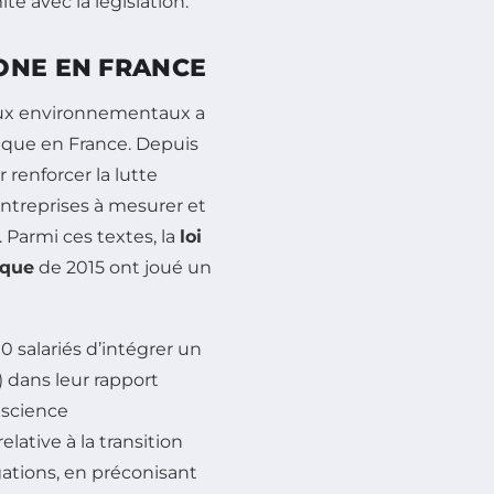
é avec la législation.
ONE EN FRANCE
jeux environnementaux a
fique en France. Depuis
 renforcer la lutte
ntreprises à mesurer et
. Parmi ces textes, la
loi
ique
de 2015 ont joué un
0 salariés d’intégrer un
 dans leur rapport
nscience
elative à la transition
gations, en préconisant