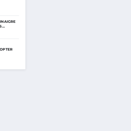
INAIGRE
ES…
DOPTER