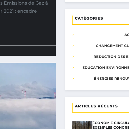
es Émissions de Gaz à
ur 2021 : encadre
CATÉGORIES
A
CHANGEMENT CL
RÉDUCTION DES É
ÉDUCATION ENVIRONN
ÉNERGIES RENOU
ARTICLES RÉCENTS
ÉCONOMIE CIRCULA
EXEMPLES CONCR