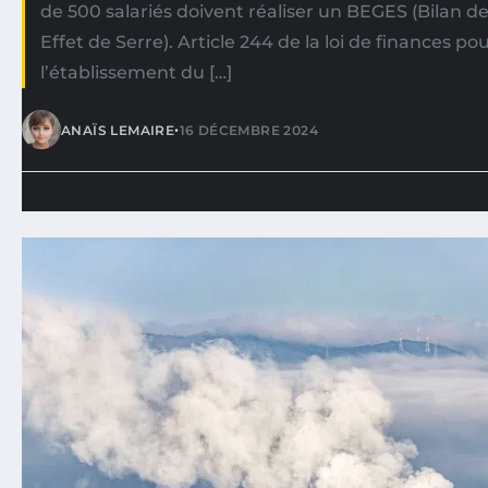
de 500 salariés doivent réaliser un BEGES (Bilan d
Effet de Serre). Article 244 de la loi de finances po
l’établissement du […]
•
ANAÏS LEMAIRE
16 DÉCEMBRE 2024