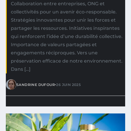
Collaboration entre entreprises, ONG et
collectivités pour un avenir éco-responsable.
Stratégies innovantes pour unir les forces et
partager les ressources. Initiatives inspirantes
qui renforcent l’idée d’une durabilité collective.
Importance de valeurs partagées et
engagements réciproques. Vers une
préservation efficace de notre environnement.
Dans […]
•
SANDRINE DUFOUR
26 JUIN 2025