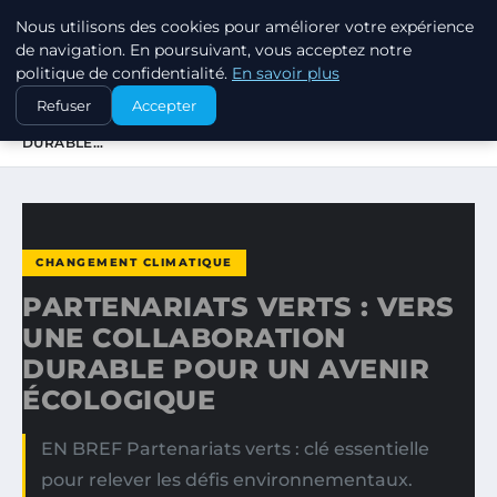
Nous utilisons des cookies pour améliorer votre expérience
EXXON CLIMATE FOOTPRINT
de navigation. En poursuivant, vous acceptez notre
politique de confidentialité.
En savoir plus
ACCUEIL
CHANGEMENT CLIMATIQUE
Refuser
Accepter
PARTENARIATS VERTS : VERS UNE COLLABORATION
DURABLE…
CHANGEMENT CLIMATIQUE
PARTENARIATS VERTS : VERS
UNE COLLABORATION
DURABLE POUR UN AVENIR
ÉCOLOGIQUE
EN BREF Partenariats verts : clé essentielle
pour relever les défis environnementaux.