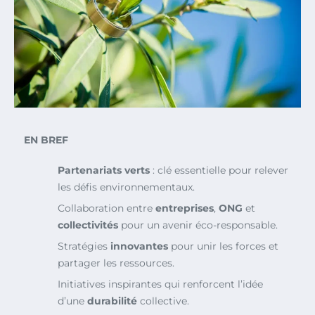
EN BREF
Partenariats verts
: clé essentielle pour relever
les défis environnementaux.
Collaboration entre
entreprises
,
ONG
et
collectivités
pour un avenir éco-responsable.
Stratégies
innovantes
pour unir les forces et
partager les ressources.
Initiatives inspirantes qui renforcent l’idée
d’une
durabilité
collective.