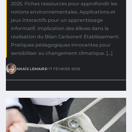
2025. Fiches ressources pour approfondir les
notions environnementales. Applications et
jeux interactifs pour un apprentissage
informatif. Implication des élèves dans la
réalisation du Bilan Carbone® Établissement.
Pratiques pédagogiques innovantes pour
sensibiliser au changement climatique. […]
•
ANAÏS LEMAIRE
17 FÉVRIER 2025