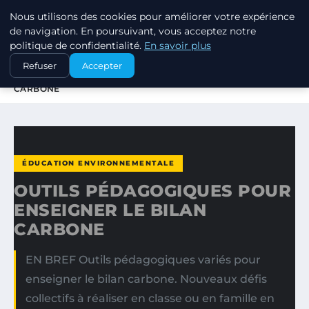
Nous utilisons des cookies pour améliorer votre expérience
EXXON CLIMATE FOOTPRINT
de navigation. En poursuivant, vous acceptez notre
politique de confidentialité.
En savoir plus
ACCUEIL
ÉDUCATION ENVIRONNEMENTALE
Refuser
Accepter
OUTILS PÉDAGOGIQUES POUR ENSEIGNER LE BILAN
CARBONE
ÉDUCATION ENVIRONNEMENTALE
OUTILS PÉDAGOGIQUES POUR
ENSEIGNER LE BILAN
CARBONE
EN BREF Outils pédagogiques variés pour
enseigner le bilan carbone. Nouveaux défis
collectifs à réaliser en classe ou en famille en