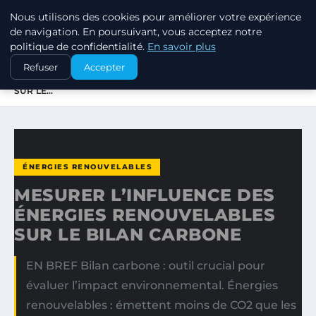
Nous utilisons des cookies pour améliorer votre expérience
EXXON CLIMATE FOOTPRINT
de navigation. En poursuivant, vous acceptez notre
politique de confidentialité.
En savoir plus
ACCUEIL
ÉNERGIES RENOUVELABLES
Refuser
Accepter
MESURER L’INFLUENCE DES ÉNERGIES RENOUVELABLES
SUR LE…
ÉNERGIES RENOUVELABLES
MESURER L’INFLUENCE DES
ÉNERGIES RENOUVELABLES
SUR LE BILAN CARBONE
EN BREF Bilan carbone : outil crucial pour
évaluer l’impact environnemental. Énergies
renouvelables : émettent moins de CO2 que les