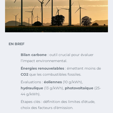
EN BREF
Bilan carbone
: outil crucial pour évaluer
l’impact environnemental.
Énergies renouvelables
: émettent moins de
CO2
que les combustibles fossiles.
Évaluations :
éoliennes
(10 g/kWh),
hydraulique
(13 g/kWh),
photovoltaïque
(25-
44 g/kWh).
Étapes clés : définition des limites d’étude,
choix des facteurs d’émission.