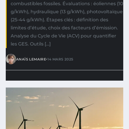
combustibles fossiles. Évaluations : éoliennes (10
g/kWh), hydraulique (13 g/kWh), photovoltaïque
(25-44 g/kWh). Étapes clés : définition des
limites d’étude, choix des facteurs d’émission.
Analyse du Cycle de Vie (ACV) pour quantifier
les GES. Outils […]
•
ANAÏS LEMAIRE
14 MARS 2025