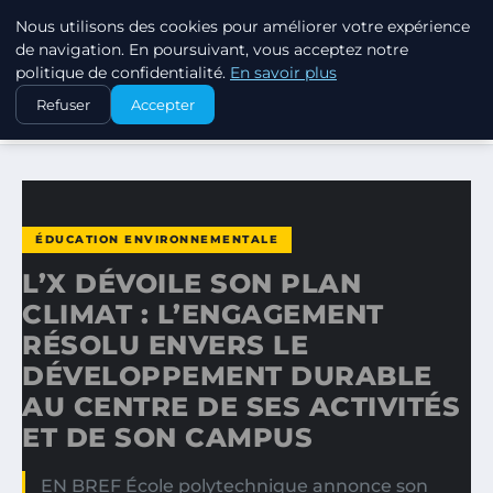
Nous utilisons des cookies pour améliorer votre expérience
EXXON CLIMATE FOOTPRINT
de navigation. En poursuivant, vous acceptez notre
politique de confidentialité.
En savoir plus
ACCUEIL
ÉDUCATION ENVIRONNEMENTALE
Refuser
Accepter
L’X DÉVOILE SON PLAN CLIMAT : L’ENGAGEMENT RÉSOLU…
ÉDUCATION ENVIRONNEMENTALE
L’X DÉVOILE SON PLAN
CLIMAT : L’ENGAGEMENT
RÉSOLU ENVERS LE
DÉVELOPPEMENT DURABLE
AU CENTRE DE SES ACTIVITÉS
ET DE SON CAMPUS
EN BREF École polytechnique annonce son