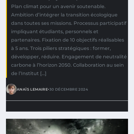
Plan climat pour un avenir soutenable.
Ambition d’intégrer la transition écologique
dans toutes ses missions. Processus participatif
impliquant étudiants, personnels et
partenaires. Fixation de 10 objectifs réalisables
à 5 ans. Trois piliers stratégiques : former,
développer, réduire. Engagement de neutralité
carbone à l’horizon 2050. Collaboration au sein
de l’Institut […]
•
ANAÏS LEMAIRE
30 DÉCEMBRE 2024