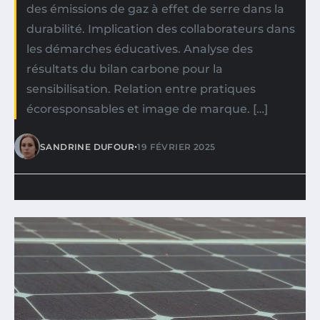
des émissions de gaz à effet de serre dans la
durabilité. Implication des collaborateurs dans
les démarches éducatives. Analyse des
résultats du bilan carbone pour la
sensibilisation. Relation entre pratiques
écoresponsables et image de marque. […]
•
SANDRINE DUFOUR
19 FÉVRIER 2025