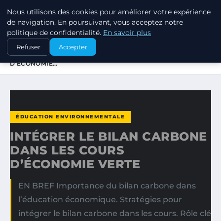
Nous utilisons des cookies pour améliorer votre expérience
EXXON CLIMATE FOOTPRINT
de navigation. En poursuivant, vous acceptez notre
politique de confidentialité.
En savoir plus
ACCUEIL
ÉDUCATION ENVIRONNEMENTALE
Refuser
Accepter
INTÉGRER LE BILAN CARBONE DANS LES COURS
D’ÉCONOMIE…
ÉDUCATION ENVIRONNEMENTALE
INTÉGRER LE BILAN CARBONE
DANS LES COURS
D’ÉCONOMIE VERTE
EN BREF Importance du bilan carbone dans
l’éducation économique. Stratégies pour
intégrer le bilan carbone dans les cours. Rôle clé