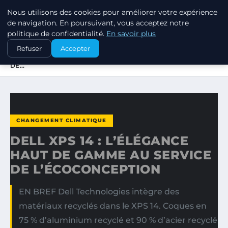
Nous utilisons des cookies pour améliorer votre expérience
EXXON CLIMATE FOOTPRINT
de navigation. En poursuivant, vous acceptez notre
politique de confidentialité.
En savoir plus
ACCUEIL
CHANGEMENT CLIMATIQUE
Refuser
Accepter
DELL XPS 14 : L’ÉLÉGANCE HAUT DE GAMME AU SERVICE
DE…
CHANGEMENT CLIMATIQUE
DELL XPS 14 : L’ÉLÉGANCE
HAUT DE GAMME AU SERVICE
DE L’ÉCOCONCEPTION
EN BREF Dell Technologies intègre des
matériaux recyclés dans le XPS 14. Coques en
75 % d’aluminium recyclé et 90 % d’acier recyclé