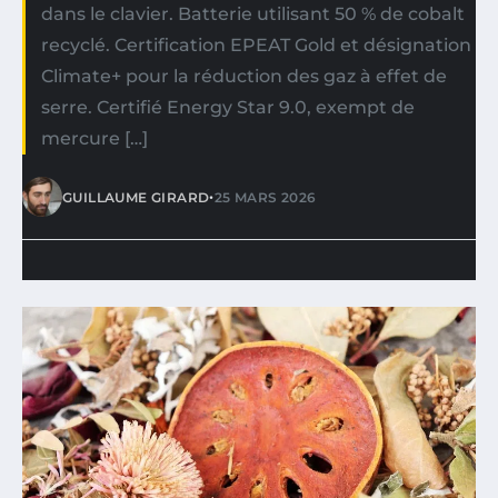
dans le clavier. Batterie utilisant 50 % de cobalt
recyclé. Certification EPEAT Gold et désignation
Climate+ pour la réduction des gaz à effet de
serre. Certifié Energy Star 9.0, exempt de
mercure […]
•
GUILLAUME GIRARD
25 MARS 2026