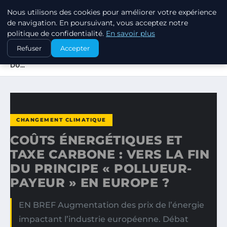
Nous utilisons des cookies pour améliorer votre expérience
EXXON CLIMATE FOOTPRINT
de navigation. En poursuivant, vous acceptez notre
politique de confidentialité.
En savoir plus
ACCUEIL
CHANGEMENT CLIMATIQUE
Refuser
Accepter
COÛTS ÉNERGÉTIQUES ET TAXE CARBONE : VERS LA FIN
DU…
CHANGEMENT CLIMATIQUE
COÛTS ÉNERGÉTIQUES ET
TAXE CARBONE : VERS LA FIN
DU PRINCIPE « POLLUEUR-
PAYEUR » EN EUROPE ?
EN BREF Augmentation des prix de l’énergie
impactant l’industrie européenne. Débat