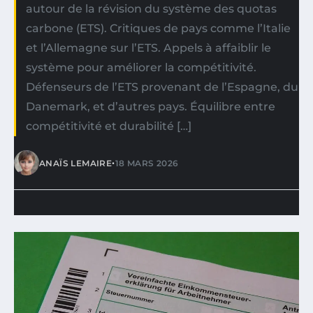
autour de la révision du système des quotas
carbone (ETS). Critiques de pays comme l’Italie
et l’Allemagne sur l’ETS. Appels à affaiblir le
système pour améliorer la compétitivité.
Défenseurs de l’ETS provenant de l’Espagne, du
Danemark, et d’autres pays. Équilibre entre
compétitivité et durabilité […]
•
ANAÏS LEMAIRE
18 MARS 2026