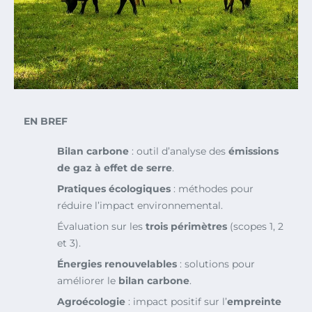
EN BREF
Bilan carbone
: outil d’analyse des
émissions
de gaz à effet de serre
.
Pratiques écologiques
: méthodes pour
réduire l’impact environnemental.
Évaluation sur les
trois périmètres
(scopes 1, 2
et 3).
Énergies renouvelables
: solutions pour
améliorer le
bilan carbone
.
Agroécologie
: impact positif sur l’
empreinte