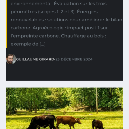
environnemental. Évaluation sur les trois
périmètres (scopes 1, 2 et 3). Énergies
renouvelables : solutions pour améliorer le bilan
carbone. Agroécologie : impact positif sur
l’empreinte carbone. Chauffage au bois :
exemple de […]
•
GUILLAUME GIRARD
23 DÉCEMBRE 2024