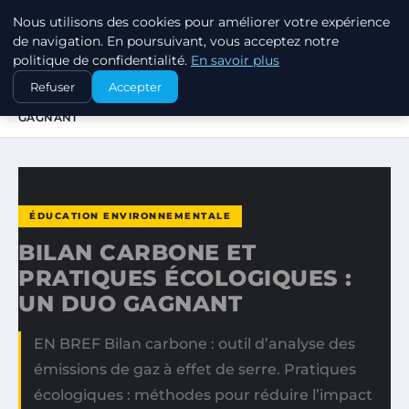
Nous utilisons des cookies pour améliorer votre expérience
EXXON CLIMATE FOOTPRINT
de navigation. En poursuivant, vous acceptez notre
politique de confidentialité.
En savoir plus
ACCUEIL
ÉDUCATION ENVIRONNEMENTALE
Refuser
Accepter
BILAN CARBONE ET PRATIQUES ÉCOLOGIQUES : UN DUO
GAGNANT
ÉDUCATION ENVIRONNEMENTALE
BILAN CARBONE ET
PRATIQUES ÉCOLOGIQUES :
UN DUO GAGNANT
EN BREF Bilan carbone : outil d’analyse des
émissions de gaz à effet de serre. Pratiques
écologiques : méthodes pour réduire l’impact