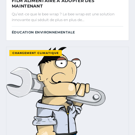
FILM ALIMENTAIRE À ADOPTER DÈS
MAINTENANT
Qu’est-ce que le bee wrap ? Le bee wrap est une solution
innovante qui séduit de plus en plus de…
ÉDUCATION ENVIRONNEMENTALE
CHANGEMENT CLIMATIQUE